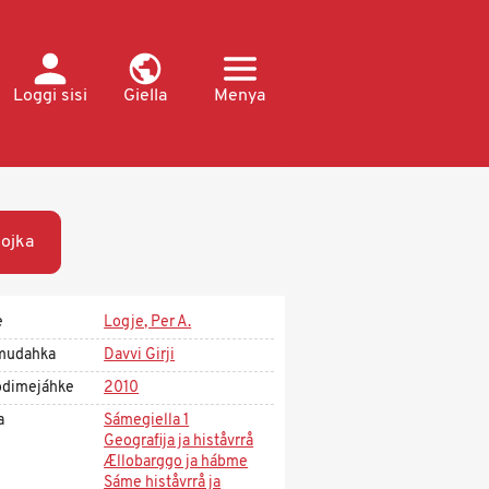
Loggi sisi
Giella
Menya
ojka
e
Logje, Per A.
mudahka
Davvi Girji
dimejáhke
2010
a
Sámegiella 1
Geografija ja histåvrrå
Ællobarggo ja hábme
Sáme histåvrrå ja