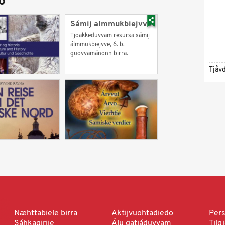
o
Sámij almmukbiejvve
Tjoakkeduvvam resursa sámij
álmmukbiejvve, 6. b.
guovvamánonn birra.
Tjåv
Næhttabiele birra
Aktijvuohtadiedo
Pers
Sáhkagirjje
Álu gatjáduvvam
Tilg