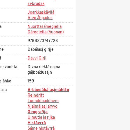
sebrudak
Joarkkaskåvllå
Alep åhpadus
a
Nuorttasámegiella
Dárogiella (Vuonan)
9788273747723
me
Dábálasj girjje
t
Davvi Girji
tesvuohta
Divna riektá dajna
gájbbádusájn
elåhko
159
asa
Arbbedábálasjmáhtto
Reindrift
Luonddoaddnem
Njálmálasj árvvo
Geografija
Ulmutja ja rijka
Histåvrrå
Sáme histåvrrå