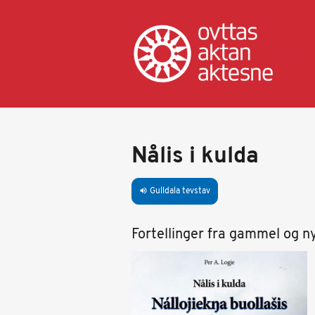
Gahpa
oajvve-
sisadnuj
Nålis i kulda
Gulldala tevstav
volume_up
Fortellinger fra gammel og ny