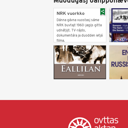
Muodugasj oahpponæv
NRK vuorkko
Dánna gávna vuostasj sáme
NRK buvtajt 1960-jagijs gitta
udnátjijt. TV-rájdo,
dokumentára ja duodden ietjá
filma.