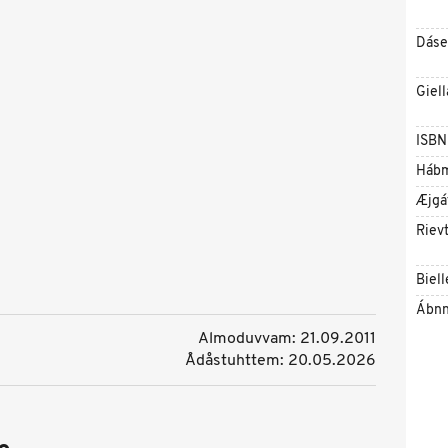
Dáse
Giell
ISBN
Háb
Æjgá
Riev
Biell
Ábnn
Almoduvvam: 21.09.2011
Ådåstuhttem: 20.05.2026