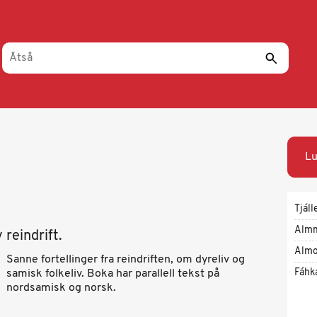
Lu
Tjáll
Alm
 reindrift.
Almo
Sanne fortellinger fra reindriften, om dyreliv og
Fáhk
samisk folkeliv. Boka har parallell tekst på
nordsamisk og norsk.