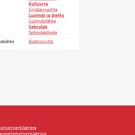
Kultuvrra
Girjálasjvuohta
Luonndo ja diehto
Luonndofáhka
Sebrudak
Sebrudakdieda
dabáhko
Boatsosujtto
onvernerklæring
jengelighetserklæring