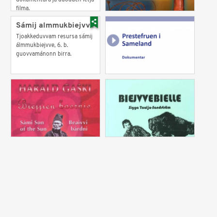
dokumentára ja duodden ietjá
filma.
Sámij almmukbiejvve
Tjoakkeduvvam resursa sámij
álmmukbiejvve, 6. b.
guovvamánonn birra.