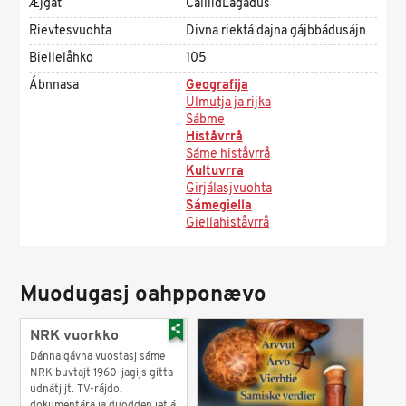
Æjgát
ČálliidLágádus
Rievtesvuohta
Divna riektá dajna gájbbádusájn
Biellelåhko
105
Ábnnasa
Geografija
Ulmutja ja rijka
Sábme
Histåvrrå
Sáme histåvrrå
Kultuvrra
Girjálasjvuohta
Sámegiella
Giellahiståvrrå
Muodugasj oahpponævo
NRK vuorkko
Dánna gávna vuostasj sáme
NRK buvtajt 1960-jagijs gitta
udnátjijt. TV-rájdo,