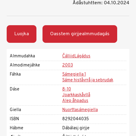
Ådåstuhttem: 04.10.2024
Luojka
Oasstem girjjealmmudagás
Almmudahka
ČálliidLágádus
Almodimejáhke
2003
Fáhka
Sámegiella 1
Sáme histåvrrå ja sebrudak
Dáse
8-10
Joarkkaskåvllå
Alep åhpadus
Giella
Nuorttasámegiella
ISBN
8292044035
Hábme
Dábálasj girjje