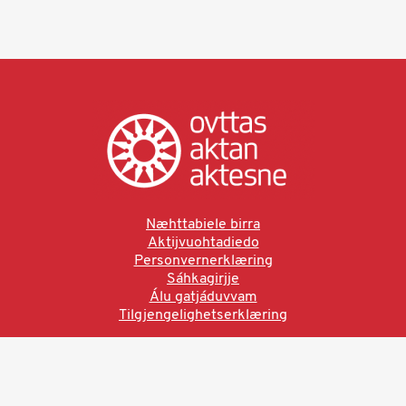
Næhttabiele birra
Aktijvuohtadiedo
Personvernerklæring
Sáhkagirjje
Álu gatjáduvvam
Tilgjengelighetserklæring
Ved å bruke denne siden aksepterer du brukervilkårne.
Les vår personvernerklæring
Ovttas | Aktan | Aktesne
Sámi allaskuvla, Hánnoluohkká 45
OK