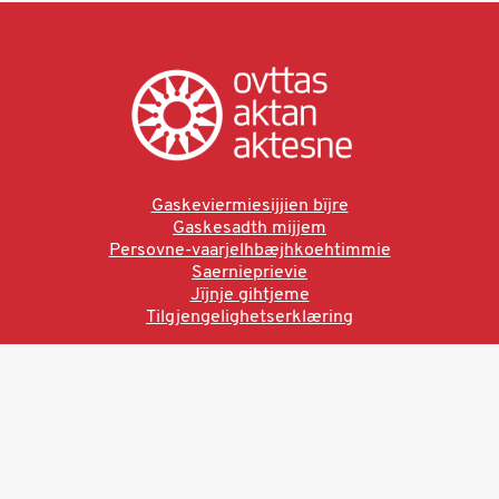
Gaskeviermiesijjien bïjre
Gaskesadth mijjem
Persovne-vaarjelhbæjhkoehtimmie
Saernieprievie
Jïjnje gihtjeme
Tilgjengelighetserklæring
Ved å bruke denne siden aksepterer du brukervilkårne.
Les vår personvernerklæring
Ovttas | Aktan | Aktesne
Sámi allaskuvla, Hánnoluohkká 45
OK
N-9520 Guovdageaidnu