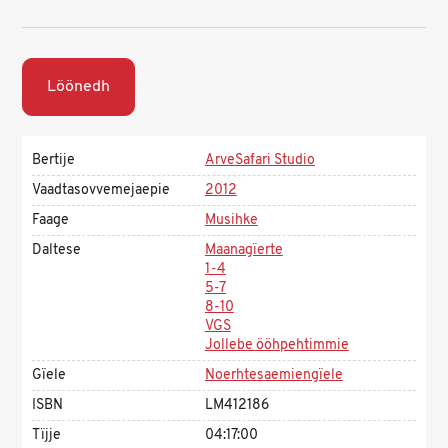
Löönedh
Bertije
ArveSafari Studio
Vaadtasovvemejaepie
2012
Faage
Musihke
Daltese
Maanagïerte
1-4
5-7
8-10
VGS
Jollebe ööhpehtimmie
Gïele
Noerhtesaemiengïele
ISBN
LM412186
Tïjje
04:17:00