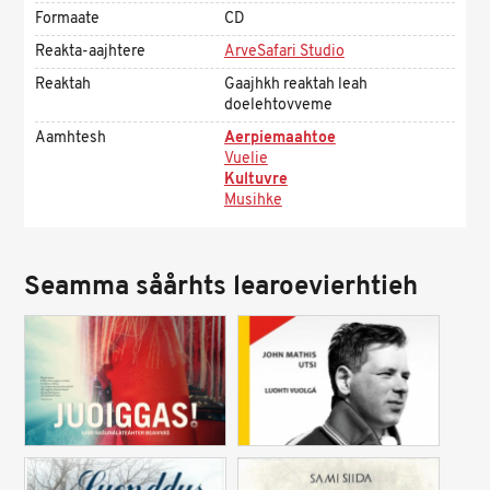
Formaate
CD
Reakta-aajhtere
ArveSafari Studio
Reaktah
Gaajhkh reaktah leah
doelehtovveme
Aamhtesh
Aerpiemaahtoe
Vuelie
Kultuvre
Musihke
Seamma såårhts learoevierhtieh