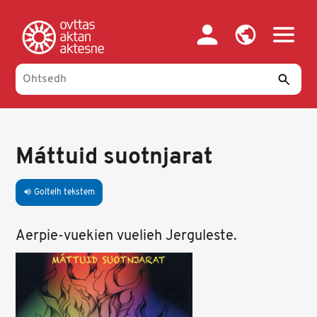
Skip
to
main
content
Máttuid suotnjarat
Goltelh tekstem
volume_up
Aerpie-vuekien vuelieh Jerguleste.