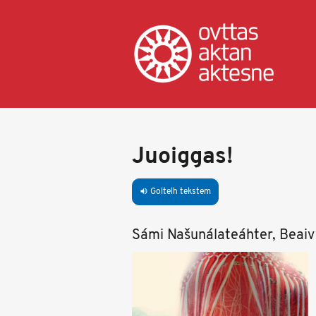
Skip
to
main
content
Juoiggas!
Goltelh tekstem
volume_up
Sámi Našunálateáhter, Beaiv