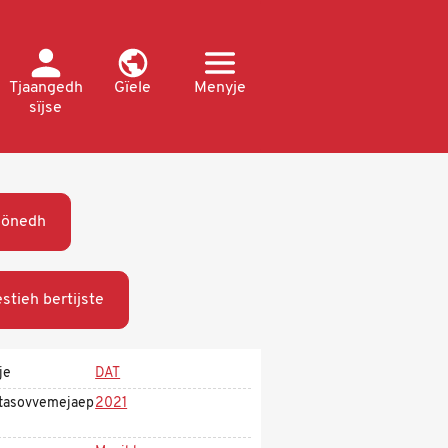
Tjaangedh
Gïele
Menyje
sïjse
öönedh
stieh bertijste
je
DAT
tasovvemejaep
2021