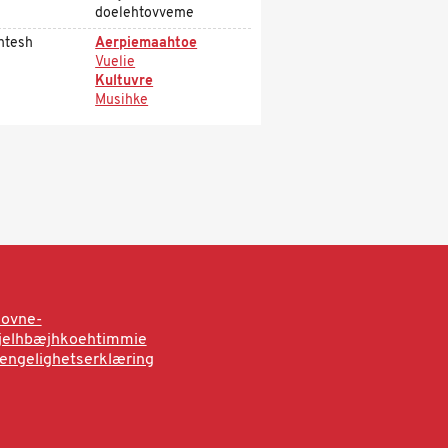
doelehtovveme
htesh
Aerpiemaahtoe
Vuelie
Kultuvre
Musihke
sovne-
rjelhbæjhkoehtimmie
jengelighetserklæring