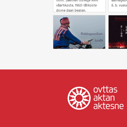
filmh. Saemien sisvege NRK
åålmegebie
våarhkoste, 1960-låhkoste
6. b. vues
dovne daan beajjan.