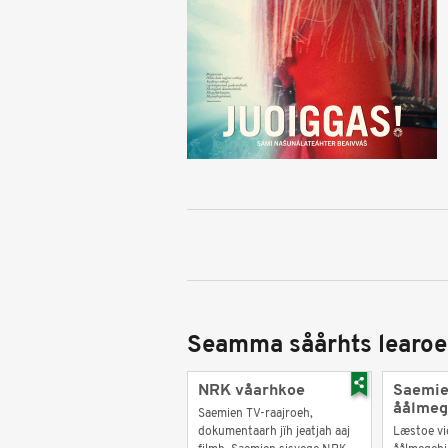
Seamma såårhts learoe
NRK våarhkoe
Saemie
åålmeg
Saemien TV-raajroeh,
dokumentaarh jïh jeatjah aaj
Læstoe vi