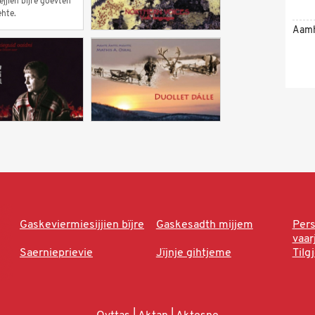
jjien bïjre goevten
ehte.
Aam
Gaskeviermiesijjien bïjre
Gaskesadth mijjem
Per
vaa
Saernieprievie
Jïjnje gihtjeme
Tilg