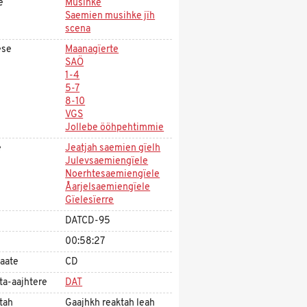
e
Musihke
Saemien musihke jïh
scena
ese
Maanagïerte
SAÖ
1-4
5-7
8-10
VGS
Jollebe ööhpehtimmie
e
Jeatjah saemien gïelh
Julevsaemiengïele
Noerhtesaemiengïele
Åarjelsaemiengïele
Gïelesïerre
DATCD-95
00:58:27
aate
CD
ta-aajhtere
DAT
tah
Gaajhkh reaktah leah