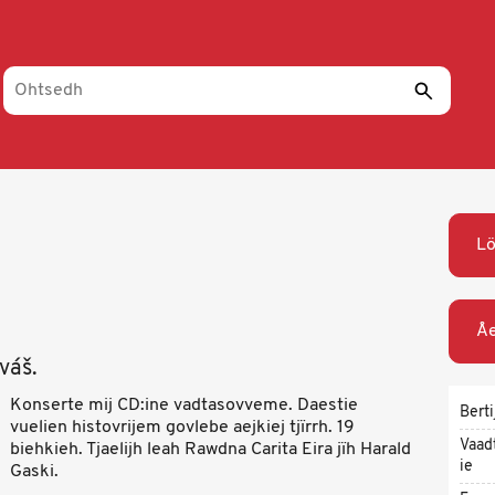
L
Åe
váš.
Konserte mij CD:ine vadtasovveme. Daestie
Berti
vuelien histovrijem govlebe aejkiej tjïrrh. 19
Vaad
biehkieh. Tjaelijh leah Rawdna Carita Eira jïh Harald
ie
Gaski.