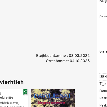
Faag
Dalt
Gïel
Bæjhkoehtamme : 03.03.2022
Orrestamme: 04.10.2025
ISBN
vierhtieh
Tïjje
Form
j
ebiejjie
Reak
erhtieh saemiej
Reak