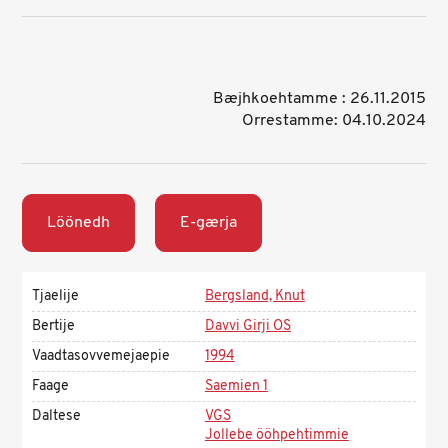
Bæjhkoehtamme : 26.11.2015
Orrestamme: 04.10.2024
Löönedh
E-gærja
Tjaelije
Bergsland, Knut
Bertije
Davvi Girji OS
Vaadtasovvemejaepie
1994
Faage
Saemien 1
Daltese
VGS
Jollebe ööhpehtimmie