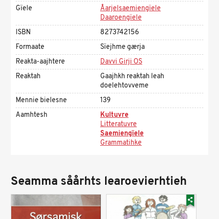
Gïele
Åarjelsaemiengïele
Daaroengïele
ISBN
8273742156
Formaate
Sïejhme gærja
Reakta-aajhtere
Davvi Girji OS
Reaktah
Gaajhkh reaktah leah
doelehtovveme
Mennie bielesne
139
Aamhtesh
Kultuvre
Litteratuvre
Saemiengïele
Grammatihke
Seamma såårhts learoevierhtieh