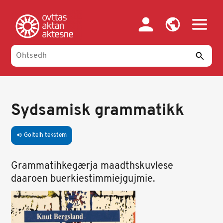
Skip
to
main
content
Sydsamisk grammatikk
Goltelh tekstem
volume_up
Grammatihkegærja maadthskuvlese
daaroen buerkiestimmiejgujmie.