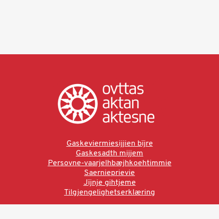
Gaskeviermiesijjien bïjre
Gaskesadth mijjem
Persovne-vaarjelhbæjhkoehtimmie
Saernieprievie
Jïjnje gihtjeme
Tilgjengelighetserklæring
Ved å bruke denne siden aksepterer du brukervilkårne.