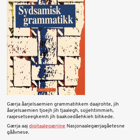
Gærja åarjelsaemien grammatihkem daajrohte, jïh
åarjelsaemien tjoejh jïh tjaalegh, sojjehtimmieh,
raajesetseegkemh jïh baakoedåehkieh bïhkede.
Gærja aaj
digitaalegærjine
Nasjonaalegærjagåetesne
gååvnese.