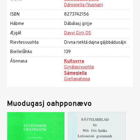
Dárogiella (Vuonan)
ISBN
8273742156
Hábme
Dábálasj girjje
Æjgát
Davvi Girji OS
Rievtesvuohta
Divna riektá dajna gájbbádusájn
Biellelåhko
139
Ábnnasa
Kultuvrra
Girjálasjvuohta
Sámegiella
Giellaoahppa
Muodugasj oahpponævo