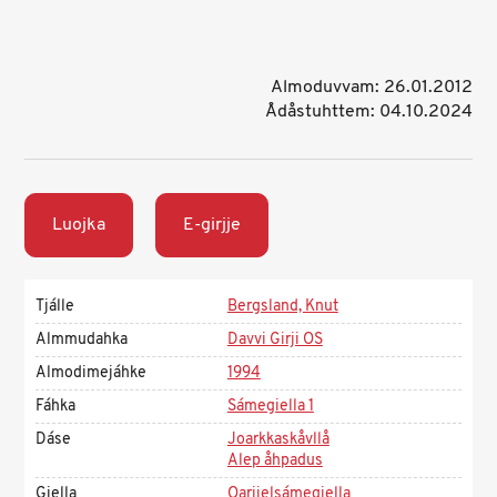
Almoduvvam: 26.01.2012
Ådåstuhttem: 04.10.2024
Luojka
E-girjje
Tjálle
Bergsland, Knut
Almmudahka
Davvi Girji OS
Almodimejáhke
1994
Fáhka
Sámegiella 1
Dáse
Joarkkaskåvllå
Alep åhpadus
Giella
Oarjjelsámegiella