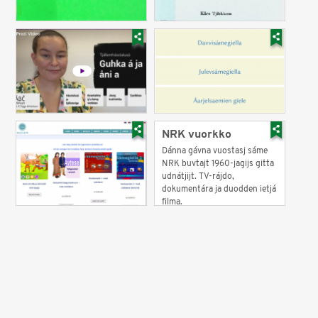
NRK vuorkko
Dánna gávna vuostasj sáme
NRK buvtajt 1960-jagijs gitta
udnátjijt. TV-rájdo,
dokumentára ja duodden ietjá
filma.