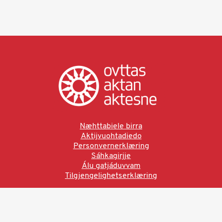
Næhttabiele birra
Aktijvuohtadiedo
Personvernerklæring
Sáhkagirjje
Álu gatjáduvvam
Tilgjengelighetserklæring
Ved å bruke denne siden aksepterer du brukervilkårne.
Les vår personvernerklæring
Ovttas | Aktan | Aktesne