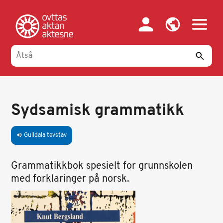
Gahpa
oajvve-
sisadnuj
Sydsamisk grammatikk
Gulldala tevstav
volume_up
Grammatikkbok spesielt for grunnskolen
med forklaringer på norsk.