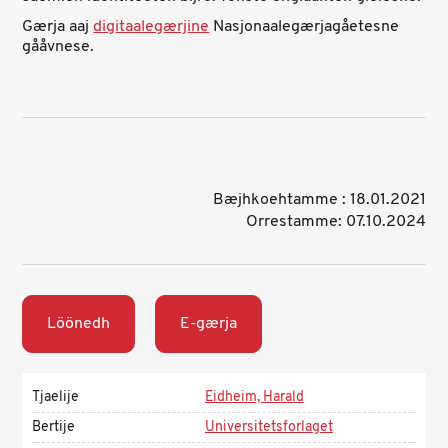
Gærja aaj
digitaalegærjine
Nasjonaalegærjagåetesne
gååvnese.
Bæjhkoehtamme : 18.01.2021
Orrestamme: 07.10.2024
Löönedh
E-gærja
Tjaelije
Eidheim, Harald
Bertije
Universitetsforlaget