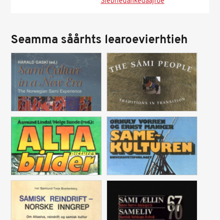
Siebriedahkedaajroe
Seamma såårhts learoevierhtieh