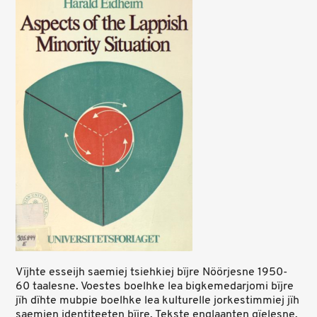
Vïjhte esseijh saemiej tsiehkiej bïjre Nöörjesne 1950-
60 taalesne. Voestes boelhke lea bigkemedarjomi bïjre
jïh dïhte mubpie boelhke lea kulturelle jorkestimmiej jïh
saemien identiteeten bïjre. Tekste englaanten gïelesne.