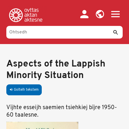
Skip
to
main
content
Aspects of the Lappish
Minority Situation
Goltelh tekstem
volume_up
Vïjhte esseijh saemien tsiehkiej bïjre 1950-
60 taalesne.