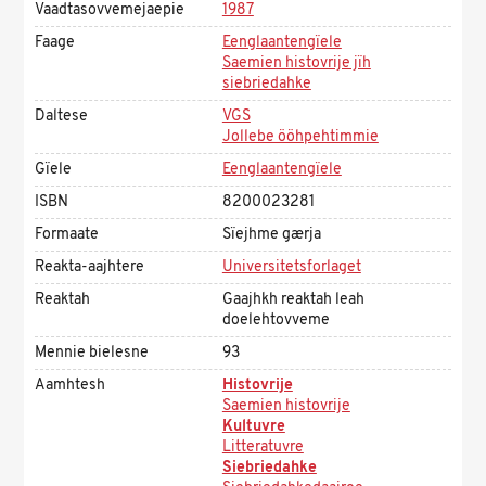
Vaadtasovvemejaepie
1987
Faage
Eenglaantengïele
Saemien histovrije jïh
siebriedahke
Daltese
VGS
Jollebe ööhpehtimmie
Gïele
Eenglaantengïele
ISBN
8200023281
Formaate
Sïejhme gærja
Reakta-aajhtere
Universitetsforlaget
Reaktah
Gaajhkh reaktah leah
doelehtovveme
Mennie bielesne
93
Aamhtesh
Histovrije
Saemien histovrije
Kultuvre
Litteratuvre
Siebriedahke