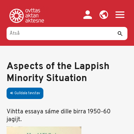
Gahpa
oajvve-
sisadnuj
Aspects of the Lappish
Minority Situation
Gulldala tevstav
volume_up
Vihtta essaya sáme dille birra 1950-60
jagijt.