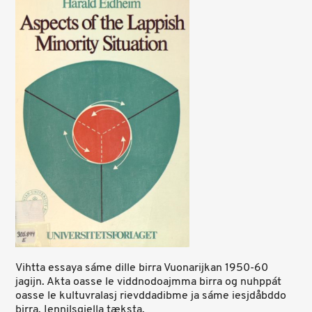
Vihtta essaya sáme dille birra Vuonarijkan 1950-60
jagijn. Akta oasse le viddnodoajmma birra og nuhppát
oasse le kultuvralasj rievddadibme ja sáme iesjdåbddo
birra. Ieŋŋilsgiella tæksta.