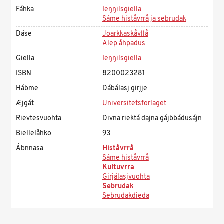
Fáhka
Ieŋŋilsgiella
Sáme histåvrrå ja sebrudak
Dáse
Joarkkaskåvllå
Alep åhpadus
Giella
Ieŋŋilsgiella
ISBN
8200023281
Hábme
Dábálasj girjje
Æjgát
Universitetsforlaget
Rievtesvuohta
Divna riektá dajna gájbbádusájn
Biellelåhko
93
Ábnnasa
Histåvrrå
Sáme histåvrrå
Kultuvrra
Girjálasjvuohta
Sebrudak
Sebrudakdieda