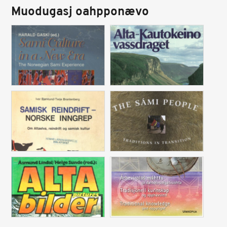
Muodugasj oahpponævo