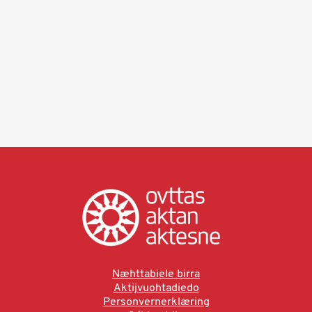
Næhttabiele birra
Aktijvuohtadiedo
Personvernerklæring