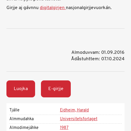
Girjje aj gávnnu
digitalgirjen
nasjonalgirjjevuorkán.
Almoduvvam: 01.09.2016
Ådåstuhttem: 07.10.2024
Luojka
E-girjje
Tjálle
Eidheim, Harald
Almmudahka
Universitetsforlaget
Almodimejáhke
1987