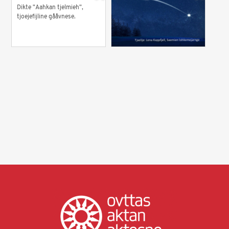
Dikte "Aahkan tjelmieh",
tjoejefijline gååvnese.