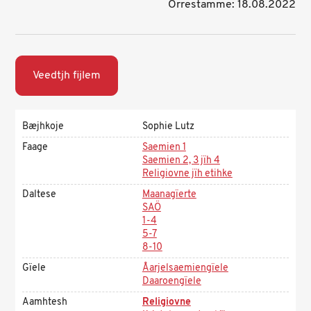
Orrestamme: 18.08.2022
Veedtjh fijlem
Bæjhkoje
Sophie Lutz
Faage
Saemien 1
Saemien 2, 3 jïh 4
Religiovne jïh etihke
Daltese
Maanagïerte
SAÖ
1-4
5-7
8-10
Gïele
Åarjelsaemiengïele
Daaroengïele
Aamhtesh
Religiovne