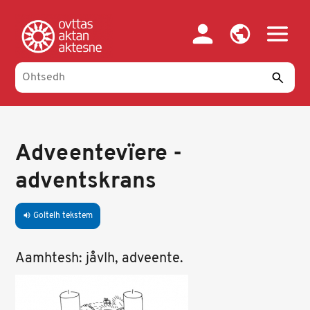
Skip
to
main
content
Adveentevïere -
adventskrans
Goltelh tekstem
volume_up
Aamhtesh: jåvlh, adveente
.