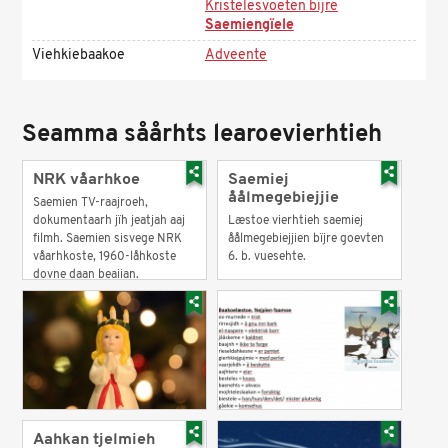
Kristelesvoeten bïjre
Saemiengïele
Viehkiebaakoe
Adveente
Seamma såårhts learoevierhtieh
NRK våarhkoe
Saemiej
åålmegebiejjie
Saemien TV-raajroeh,
dokumentaarh jïh jeatjah aaj
Læstoe vierhtieh saemiej
filmh. Saemien sisvege NRK
åålmegebiejjien bïjre goevten
våarhkoste, 1960-låhkoste
6. b. vuesehte.
dovne daan beajjan.
Aahkan tjelmieh