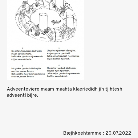
Adveentevïere maam maahta klaeriedidh jïh tjihtesh
adveenti bïjre.
Bæjhkoehtamme : 20.07.2022