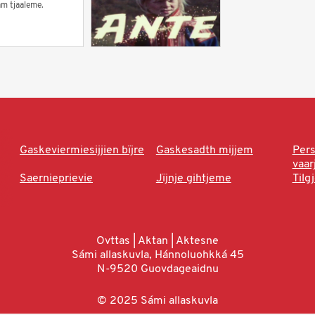
am tjaaleme.
Gaskeviermiesijjien bïjre
Gaskesadth mijjem
Per
vaa
Saernieprievie
Jïjnje gihtjeme
Tilg
Ovttas | Aktan | Aktesne
Sámi allaskuvla, Hánnoluohkká 45
N-9520 Guovdageaidnu
© 2025 Sámi allaskuvla