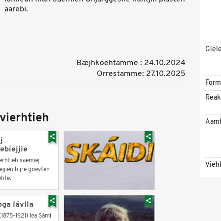
aarebi.
Gïel
Bæjhkoehtamme : 24.10.2024
Orrestamme: 27.10.2025
Form
Reak
vierhtieh
Aam
j
ebiejjie
erhtieh saemiej
Vieh
jjien bïjre goevten
ehte.
ga lávlla
(1875-1921) lea Sámi