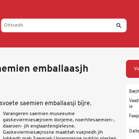
emien emballaasjh
Vu
Bæjh
Vaad
voete saemien emballaasji bïjre.
ie
Varangeren saemien museeume
Faag
gaskeviermiesæjroem dorjeme, noerhtesaemien-,
daaroen- jïh englaantengïelesne.
Dalt
Gaskeviermiesæjrosne maahtah vuejnedh jïh
lohkedh mah Saemieh Unjarggesne nuhtjin plasten