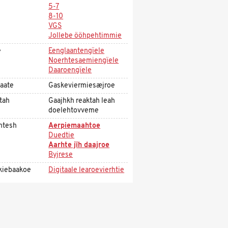
5-7
8-10
VGS
Jollebe ööhpehtimmie
e
Eenglaantengïele
Noerhtesaemiengïele
Daaroengïele
aate
Gaskeviermiesæjroe
tah
Gaajhkh reaktah leah
doelehtovveme
htesh
Aerpiemaahtoe
Duedtie
Aarhte jïh daajroe
Byjrese
kiebaakoe
Digitaale learoevierhtie