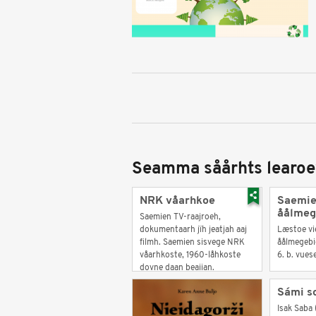
Seamma såårhts learoe
NRK våarhkoe
Saemie
åålmeg
Saemien TV-raajroeh,
dokumentaarh jïh jeatjah aaj
Læstoe vi
filmh. Saemien sisvege NRK
åålmegebie
våarhkoste, 1960-låhkoste
6. b. vues
dovne daan beajjan.
Sámi so
Isak Saba 