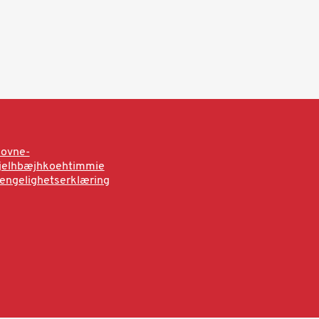
sovne-
rjelhbæjhkoehtimmie
jengelighetserklæring