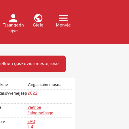
Tjaangedh
Gïele
Menyje
sïjse
elkieh gaskeviermiesæjrose
koje
Várjjat sámi musea
tasovvemejaep
2022
e
Vætnoe
Eatnemefaage
ese
SAÖ
1-4