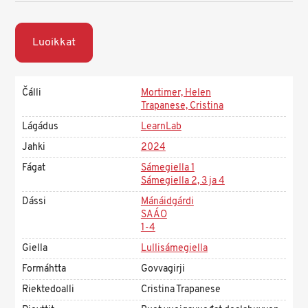
Luoikkat
Čálli
Mortimer, Helen
Trapanese, Cristina
Lágádus
LearnLab
Jahki
2024
Fágat
Sámegiella 1
Sámegiella 2, 3 ja 4
Dássi
Mánáidgárdi
SAÁO
1-4
Giella
Lullisámegiella
Formáhtta
Govvagirji
Riektedoalli
Cristina Trapanese