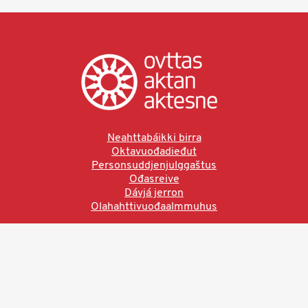
Neahttabáikki birra
Oktavuođadieđut
Personsuddjenjulggaštus
Ođasreive
Dávjá jerron
Olahahttivuođaalmmuhus
Ved å bruke denne siden aksepterer du brukervilkårne.
Les vår personvernerklæring
Ovttas | Aktan | Aktesne
Sámi allaskuvla, Hánnoluohkká 45
OK
N-9520 Guovdageaidnu