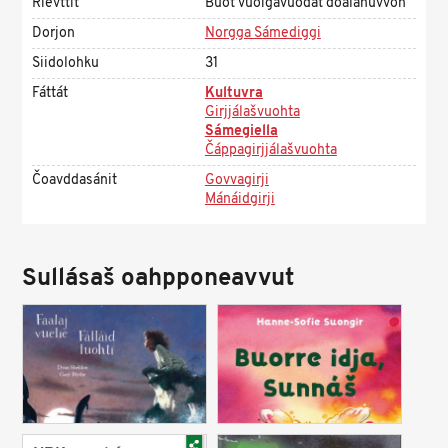
Rievttit
Buot vuoigavuođat doalahuvvon
Dorjon
Norgga Sámediggi
Siidolohku
31
Fáttát
Kultuvra
Girjjálašvuohta
Sámegiella
Čáppagirjjálašvuohta
Čoavddasánit
Govvagirji
Mánáidgirji
Sullásaš oahpponeavvut