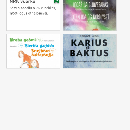
NRK vuorká
Sámi sisdoallu NRK vuorkkás,
1960-logus otná beaivái.