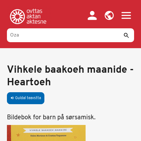
Skip
to
main
content
Vihkele baakoeh maanide -
Heartoeh
Guldal teavstta
volume_up
Bildebok for barn på sørsamisk.