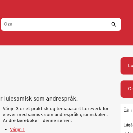
Lu
Oa
er lulesamisk som andrespråk.
Várijn 3 er et praktisk og temabasert læreverk for
Čálli
elever med samisk som andrespråk grunnskolen.
Andre lærebøker i denne serien:
Lágá
Várijn 1