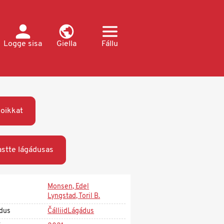
Logge sisa
Giella
Fállu
oikkat
stte lágádusas
Monsen, Edel
Lyngstad, Toril B.
dus
ČálliidLágádus