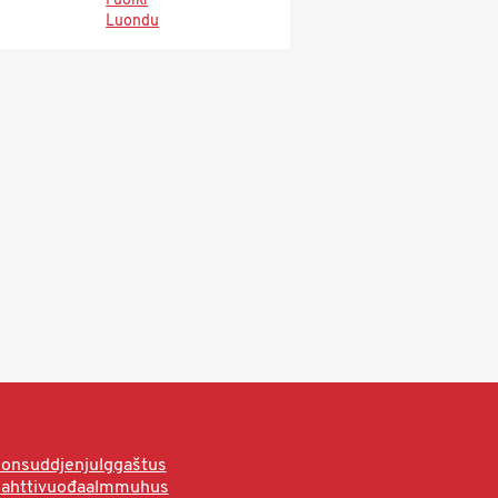
Fuolki
Luondu
onsuddjenjulggaštus
hahttivuođaalmmuhus