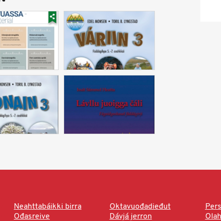
Neahttabáikki birra
Oktavuođadieđut
Pers
Ođasreive
Dávjá jerron
Ola