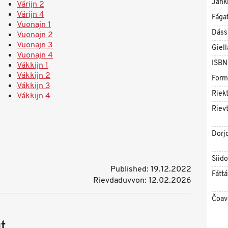
Jahk
Várijn 2
Várijn 4
Fága
Vuonajn 1
Dáss
Vuonajn 2
Vuonajn 3
Giell
Vuonajn 4
ISBN
Vákkijn 1
Vákkijn 2
Form
Vákkijn 3
Riekt
Vákkijn 4
Rievt
Dorj
Siid
Published: 19.12.2022
Fáttá
Rievdaduvvon: 12.02.2026
Čoav
t