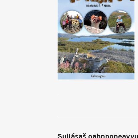
Sullásaš oahpponeavvu