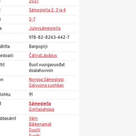
i
2021
t
Sámegiella 2, 3 ja 4
i
5-7
a
Julevsámegiella
978-82-8263-442-7
áhtta
Bargogirji
edoalli
ČálliidLágádus
tit
Buot vuoigavuođat
doalahuvvon
on
Norgga Sámediggi
Gáivuona suohkan
olohku
91
t
Sámegiella
Giellaoahppa
ddasánit
Várri
Báikenamat
Guolli