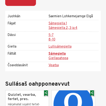
Juohkán
Saemien Lohkemejarnge Elgå
Fágat
Sámegiella 1
Sámegiella 2, 3 ja 4
Dássi
5-7
8-10
Giella
Lullisámegiella
Fáttát
Sámegiella
Giellaoahppa
Čoavddasánit
Vearba
Sullásaš oahpponeavvut
Quizlet, vearba,
fertet, pres.
Hárjehallat sojahit fertet-