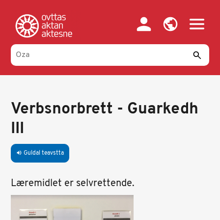
Skip
to
main
content
Verbsnorbrett - Guarkedh
III
Guldal teavstta
volume_up
Læremidlet er selvrettende.