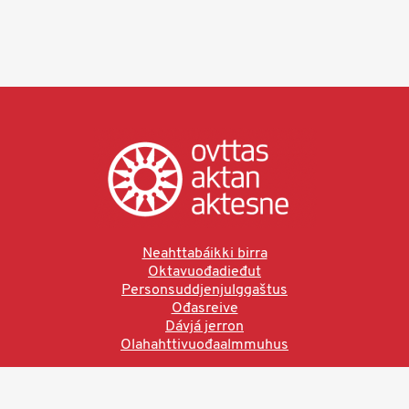
Neahttabáikki birra
Oktavuođadieđut
Personsuddjenjulggaštus
Ođasreive
Dávjá jerron
Olahahttivuođaalmmuhus
Ved å bruke denne siden aksepterer du brukervilkårne.
Les vår personvernerklæring