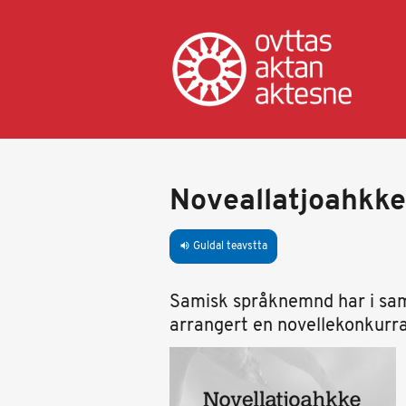
Skip
to
main
content
Noveallatjoahkke
Guldal teavstta
volume_up
Samisk språknemnd har i s
arrangert en novellekonkurra