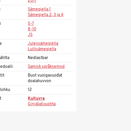
i
2011
t
Sámegiella 1
Sámegiella 2, 3 ja 4
i
5-7
8-10
JS
a
Julevsámegiella
Lullisámegiella
áhtta
Nedlastbar
edoalli
Samisk språknemnd
tit
Buot vuoigavuođat
doalahuvvon
olohku
12
t
Kultuvra
Girjjálašvuohta