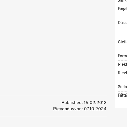
Jahk
Fága
Dáss
Giell
Form
Riekt
Rievt
Siid
Fáttá
Published: 15.02.2012
Rievdaduvvon: 07.10.2024