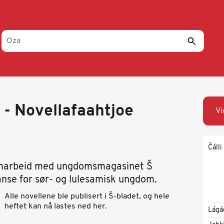
 - Novellafaahtjoe
Vi
Čálli
amarbeid med ungdomsmagasinet Š
nse for sør- og lulesamisk ungdom.
Alle novellene ble publisert i Š-bladet, og hele
heftet kan nå lastes ned her.
Lágá