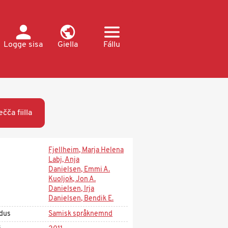
Logge sisa
Giella
Fállu
ečča fiilla
Fjellheim, Marja Helena
Labj, Anja
Danielsen, Emmi A.
Kuoljok, Jon A.
Danielsen, Irja
Danielsen, Bendik E.
dus
Samisk språknemnd