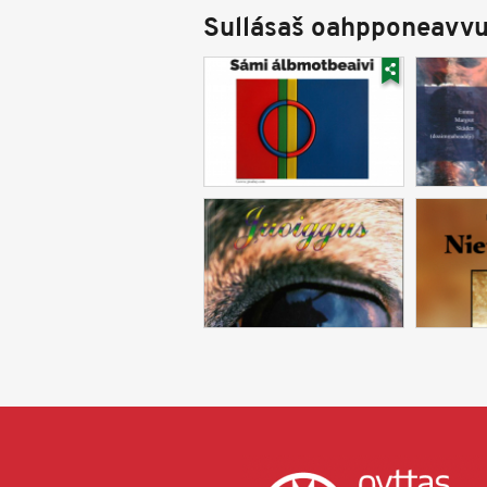
Sullásaš oahpponeavvu