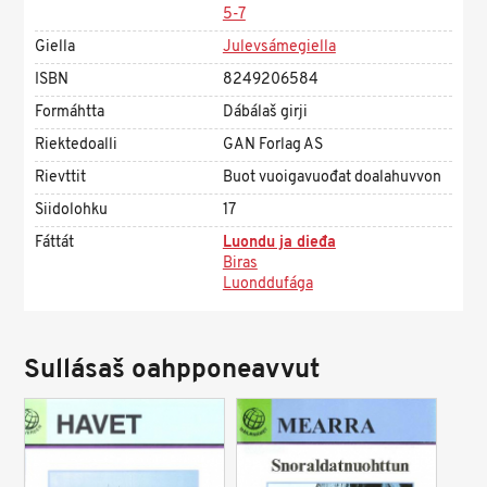
5-7
Giella
Julevsámegiella
ISBN
8249206584
Formáhtta
Dábálaš girji
Riektedoalli
GAN Forlag AS
Rievttit
Buot vuoigavuođat doalahuvvon
Siidolohku
17
Fáttát
Luondu ja dieđa
Biras
Luonddufága
Sullásaš oahpponeavvut