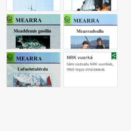
NRK vuorká
Sámi sisdoallu NRK vuorkkás,
1960-logus otná beaivái.