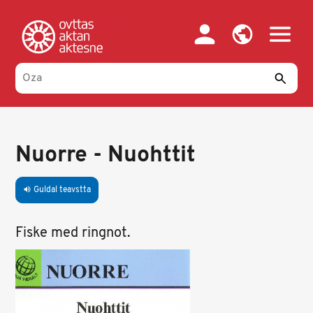
Skip
to
main
content
Nuorre - Nuohttit
Guldal teavstta
volume_up
Fiske med ringnot.