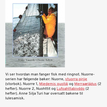
Vi ser hvordan man fanger fisk med ringnot. Nuorre-
serien har følgende bøker: Nuorre,
stuorra girjje
(storbok). Nuorre 1,
Miedemis guolláj
og
Merraæládus
(2
hefter). Nuorre 2, Nuohttit og
Lufoahttabivddo
(2
hefter). Anne Silja Turi har oversatt bøkene til
lulesamisk.