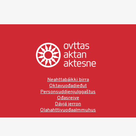
Neahttabáikki birra
Oktavuođadieđut
Personsuddjenjulggaštus
Ođasreive
Dávjá jerron
Olahahttivuođaalmmuhus
Ved å bruke denne siden aksepterer du brukervilkårne.
Les vår personvernerklæring
Ovttas | Aktan | Aktesne