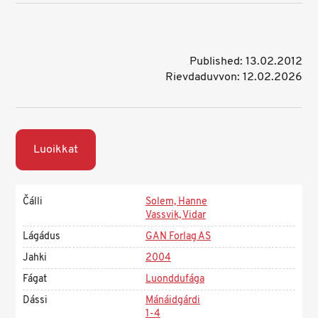
Published: 13.02.2012
Rievdaduvvon: 12.02.2026
Luoikkat
Čálli
Solem, Hanne
Vassvik, Vidar
Lágádus
GAN Forlag AS
Jahki
2004
Fágat
Luonddufága
Dássi
Mánáidgárdi
1-4