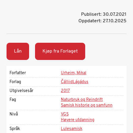
Publisert: 30.07.2021
Oppdatert: 27.10.2025
Lån
Kjøp fra Forlaget
Forfatter
Urheim, Mikal
Forlag
ČálliidLágádus
Utgivelsesår
2017
Fag
Naturbruk og Reindrift
Samisk historie og samfunn
Nivå
VGS
Høyere utdanning
Språk
Lulesamisk