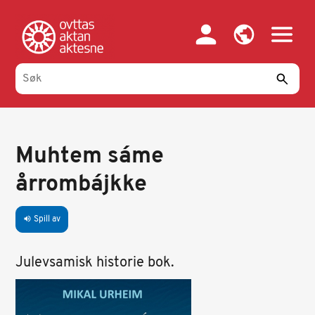
Hopp
til
hovedinnhold
Muhtem sáme
årrombájkke
Spill av
volume_up
Julevsamisk historie bok.