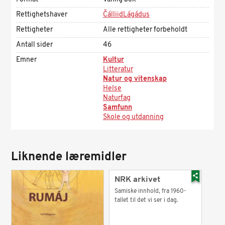
Rettighetshaver
ČálliidLágádus
Rettigheter
Alle rettigheter forbeholdt
Antall sider
46
Emner
Kultur
Litteratur
Natur og vitenskap
Helse
Naturfag
Samfunn
Skole og utdanning
Liknende læremidler
NRK arkivet
Samiske innhold, fra 1960-
tallet til det vi ser i dag.