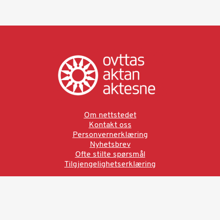
Om nettstedet
Kontakt oss
Personvernerklæring
Nyhetsbrev
Ofte stilte spørsmål
Tilgjengelighetserklæring
Ved å bruke denne siden aksepterer du brukervilkårne.
Les vår personvernerklæring
Ovttas | Aktan | Aktesne
Sámi allaskuvla, Hánnoluohkká 45
OK