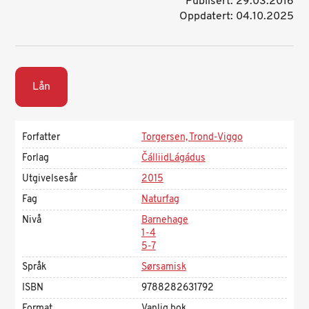
Publisert: 29.03.2016
Oppdatert: 04.10.2025
Lån
Forfatter
Torgersen, Trond-Viggo
Forlag
ČálliidLágádus
Utgivelsesår
2015
Fag
Naturfag
Nivå
Barnehage
1-4
5-7
Språk
Sørsamisk
ISBN
9788282631792
Format
Vanlig bok