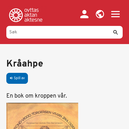
Hopp
til
hovedinnhold
Kråahpe
Spill av
volume_up
En bok om kroppen vår.