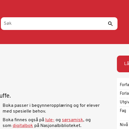
Lå
Forfa
Forl
uffe.
Utgi
Boka passer i begynneropplæring og for elever
Fag
med spesielle behov.
Boka finnes også på
lule-
og
sørsamisk
, og
Nivå
som
digitalbok
på Nasjonalbiblioteket.