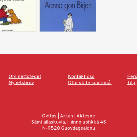
Om nettstedet
Kontakt oss
Pers
Nyhetsbrev
Ofte stilte spørsmål
Tilg
Ovttas | Aktan | Aktesne
Sámi allaskuvla, Hánnoluohkká 45
N-9520 Guovdageaidnu