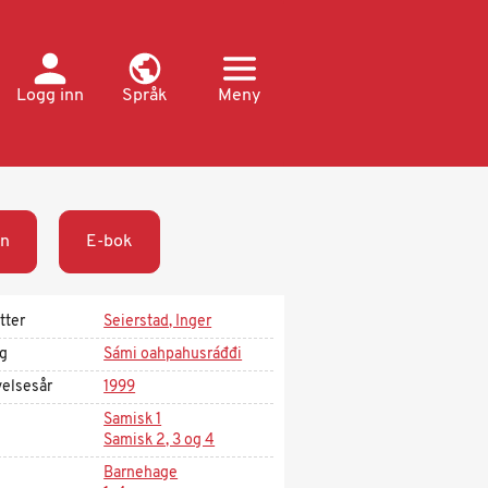
Logg inn
Språk
Meny
n
E-bok
tter
Seierstad, Inger
ag
Sámi oahpahusráđđi
velsesår
1999
Samisk 1
Samisk 2, 3 og 4
Barnehage