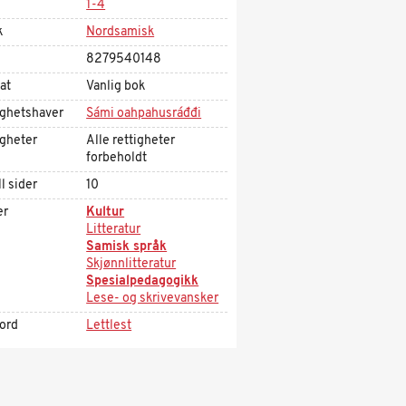
1-4
k
Nordsamisk
8279540148
at
Vanlig bok
ighetshaver
Sámi oahpahusráđđi
igheter
Alle rettigheter
forbeholdt
l sider
10
er
Kultur
Litteratur
Samisk språk
Skjønnlitteratur
Spesialpedagogikk
Lese- og skrivevansker
kord
Lettlest