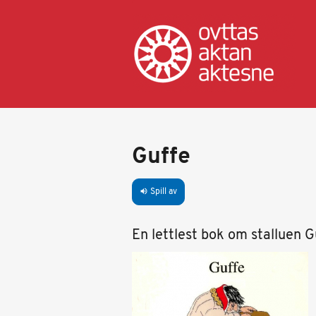
Hopp
til
hovedinnhold
Guffe
Spill av
volume_up
En lettlest bok om stalluen G