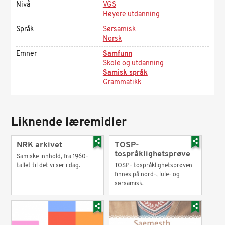
Nivå
VGS
Høyere utdanning
Språk
Sørsamisk
Norsk
Emner
Samfunn
Skole og utdanning
Samisk språk
Grammatikk
Liknende læremidler
NRK arkivet
TOSP-
tospråklighetsprøve
Samiske innhold, fra 1960-
tallet til det vi ser i dag.
TOSP- tospråklighetsprøven
finnes på nord-, lule- og
sørsamisk.