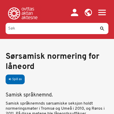
Hopp
til
hovedinnhold
Sørsamisk normering for
låneord
Spill av
volume_up
Samisk språknemnd.
Samisk språknemnds sørsamiske seksjon holdt
normeringsmøter i Tromsø og Umeå i 2010, og Røros i
2011. På disse møtene ble låneordssuffikser