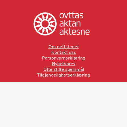
Om nettstedet
Kontakt oss
Personvernerklæring
Nyhetsbrev
Ofte stilte spørsmål
Tilgjengelighetserklæring
Ved å bruke denne siden aksepterer du brukervilkårne.
Les vår personvernerklæring
Ovttas | Aktan | Aktesne
Sámi allaskuvla, Hánnoluohkká 45
OK
N-9520 Guovdageaidnu
© 2025 Sámi allaskuvla