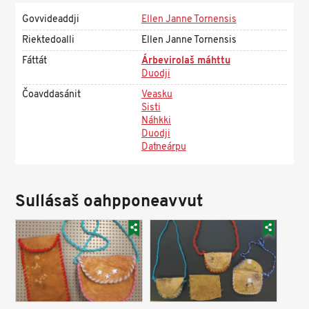
Govvideaddji
Ellen Janne Tornensis
Riektedoalli
Ellen Janne Tornensis
Fáttát
Árbevirolaš máhttu
Duodji
Čoavddasánit
Veasku
Sisti
Náhkki
Duodji
Datneárpu
Sullásaš oahpponeavvut