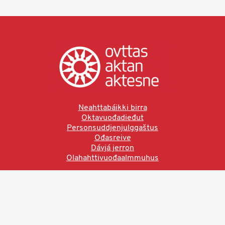
Neahttabáikki birra
Oktavuođadieđut
Personsuddjenjulggaštus
Ođasreive
Dávjá jerron
Olahahttivuođaalmmuhus
Ved å bruke denne siden aksepterer du brukervilkårne.
Les vår personvernerklæring
Ovttas | Aktan | Aktesne
Sámi allaskuvla, Hánnoluohkká 45
OK
N-9520 Guovdageaidnu