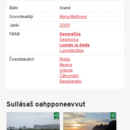
Báiki
Island
Govvideaddji
Mona Mathisen
Jahki
2009
Fáttát
Geografiija
Geologiija
Luondu ja dieđa
Luonddufága
Čoavddasánit
Riddu
Mearra
Islánda
Čáhcerádji
Basalgeađgi
Sullásaš oahpponeavvut