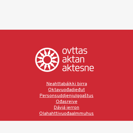
Neahttabáikki birra
Oktavuođadieđut
Personsuddjenjulggaštus
Ođasreive
Dávjá jerron
Olahahttivuođaalmmuhus
Ved å bruke denne siden aksepterer du brukervilkårne.
Les vår personvernerklæring