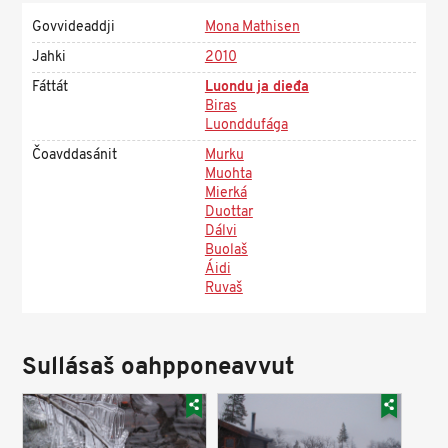
Govvideaddji
Mona Mathisen
Jahki
2010
Fáttát
Luondu ja dieđa
Biras
Luonddufága
Čoavddasánit
Murku
Muohta
Mierká
Duottar
Dálvi
Buolaš
Áidi
Ruvaš
Sullásaš oahpponeavvut