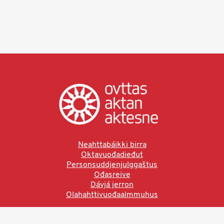
Neahttabáikki birra
Oktavuođadieđut
Personsuddjenjulggaštus
Ođasreive
Dávjá jerron
Olahahttivuođaalmmuhus
Ved å bruke denne siden aksepterer du brukervilkårne.