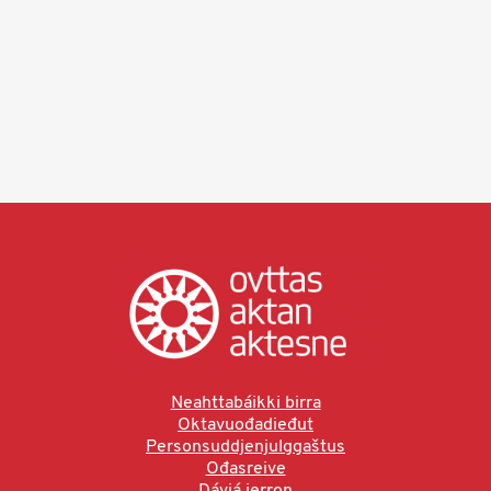
Neahttabáikki birra
Oktavuođadieđut
Personsuddjenjulggaštus
Ođasreive