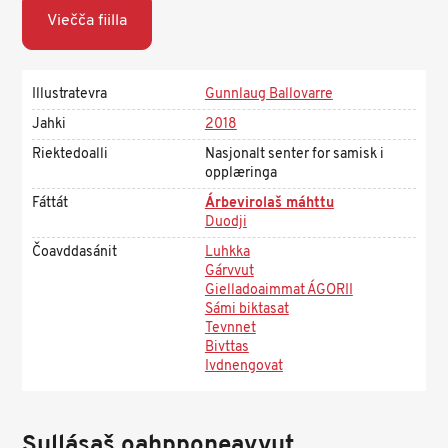
Viečča fiilla
Illustratevra
Gunnlaug Ballovarre
Jahki
2018
Riektedoalli
Nasjonalt senter for samisk i
opplæringa
Fáttát
Árbevirolaš máhttu
Duodji
Čoavddasánit
Luhkka
Gárvvut
Gielladoaimmat ÁGORII
Sámi biktasat
Tevnnet
Bivttas
Ivdnengovat
Sullásaš oahpponeavvut