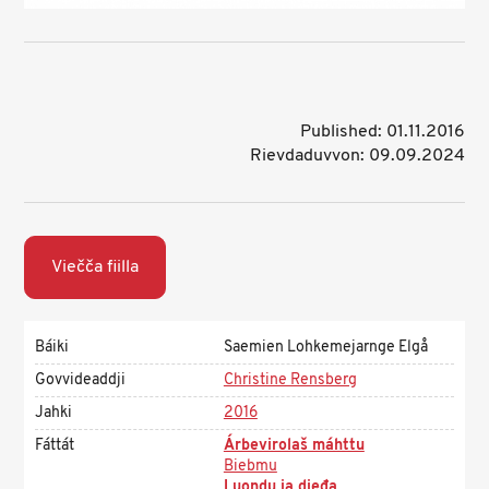
Published: 01.11.2016
Rievdaduvvon: 09.09.2024
Viečča fiilla
Báiki
Saemien Lohkemejarnge Elgå
Govvideaddji
Christine Rensberg
Jahki
2016
Fáttát
Árbevirolaš máhttu
Biebmu
Luondu ja dieđa