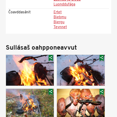
Luonddufága
Čoavddasánit
Ertet
Biebmu
Biergu
Tevnnet
Sullásaš oahpponeavvut