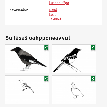
Luonddufága
Čoavddasánit
Garjá
Loddi
Tevnnet
Sullásaš oahpponeavvut