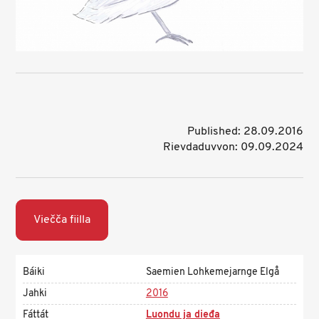
Published: 28.09.2016
Rievdaduvvon: 09.09.2024
Viečča fiilla
Báiki
Saemien Lohkemejarnge Elgå
Jahki
2016
Fáttát
Luondu ja dieđa