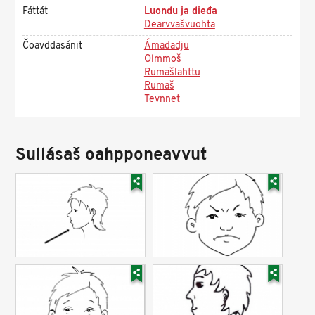
Fáttát
Luondu ja dieđa
Dearvvašvuohta
Čoavddasánit
Ámadadju
Olmmoš
Rumašlahttu
Rumaš
Tevnnet
Sullásaš oahpponeavvut