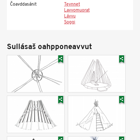
Čoavddasánit
Tevnnet
Lavvomuorat
Lávvu
Soggi
Sullásaš oahpponeavvut