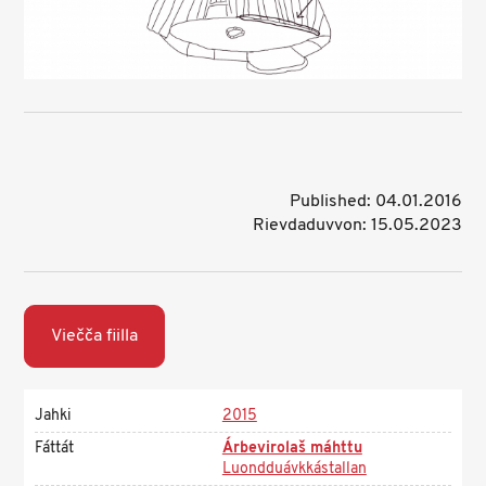
Published: 04.01.2016
Rievdaduvvon: 15.05.2023
Viečča fiilla
Jahki
2015
Fáttát
Árbevirolaš máhttu
Luondduávkkástallan