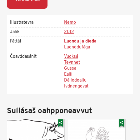
Illustratevra
Nemo
Jahki
2012
Fáttát
Luondu ja dieđa
Luonddufága
Čoavddasánit
Vuoksá
Tevnnet
Gussa
Ealli
Dállodoallu
Ivdnengovat
Sullásaš oahpponeavvut