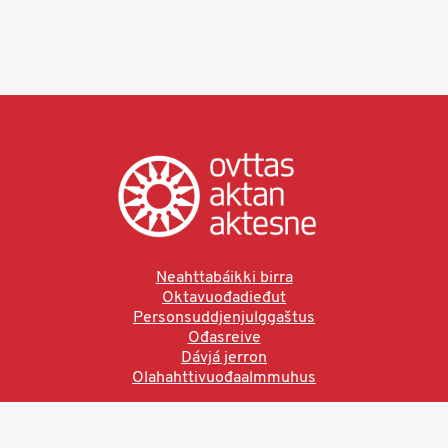
Neahttabáikki birra
Oktavuođadieđut
Personsuddjenjulggaštus
Ođasreive
Dávjá jerron
Olahahttivuođaalmmuhus
Ved å bruke denne siden aksepterer du brukervilkårne.
Les vår personvernerklæring