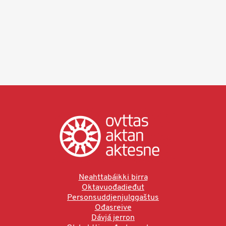
Neahttabáikki birra
Oktavuođadieđut
Personsuddjenjulggaštus
Ođasreive
Dávjá jerron