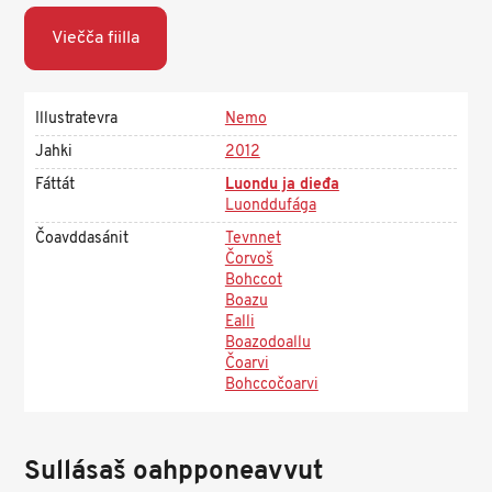
Viečča fiilla
Illustratevra
Nemo
Jahki
2012
Fáttát
Luondu ja dieđa
Luonddufága
Čoavddasánit
Tevnnet
Čorvoš
Bohccot
Boazu
Ealli
Boazodoallu
Čoarvi
Bohccočoarvi
Sullásaš oahpponeavvut