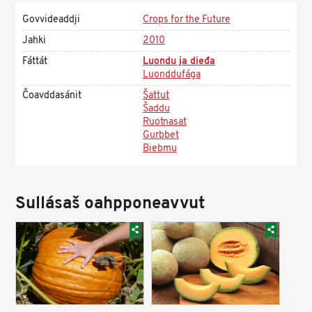
Govvideaddji
Crops for the Future
Jahki
2010
Fáttát
Luondu ja dieđa
Luonddufága
Čoavddasánit
Šattut
Šaddu
Ruotnasat
Gurbbet
Biebmu
Sullásaš oahpponeavvut