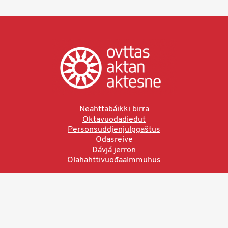
Neahttabáikki birra
Oktavuođadieđut
Personsuddjenjulggaštus
Ođasreive
Dávjá jerron
Olahahttivuođaalmmuhus
Ved å bruke denne siden aksepterer du brukervilkårne.
Les vår personvernerklæring
Ovttas | Aktan | Aktesne
Sámi allaskuvla, Hánnoluohkká 45
OK
N-9520 Guovdageaidnu