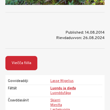
Published: 14.08.2014
Rievdaduvvon: 26.08.2024
Viečča fiilla
Govvideaddji
Lasse Wigelius
Fáttát
Luondu ja dieđa
Luonddufága
Čoavddasánit
Skierri
Miestta
Lastamuorra