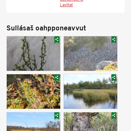
Lasttat
Sullásaš oahpponeavvut