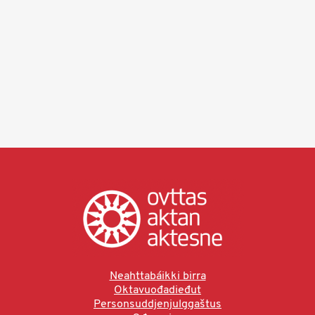
Neahttabáikki birra
Oktavuođadieđut
Personsuddjenjulggaštus