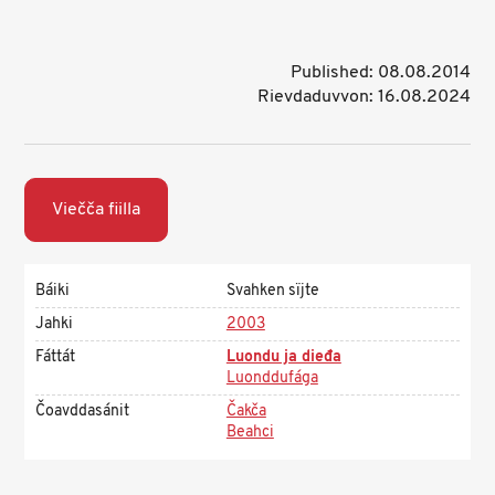
Published: 08.08.2014
Rievdaduvvon: 16.08.2024
Viečča fiilla
Báiki
Svahken sïjte
Jahki
2003
Fáttát
Luondu ja dieđa
Luonddufága
Čoavddasánit
Čakča
Beahci