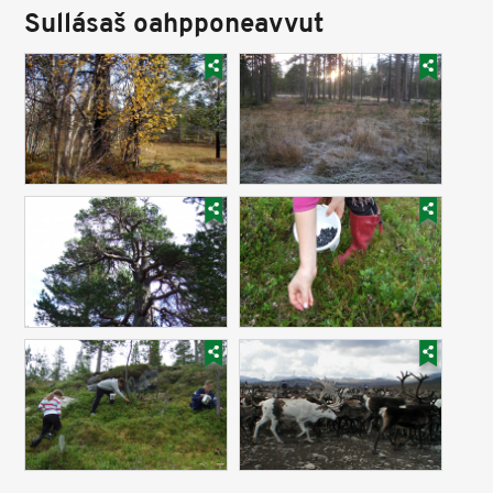
Sullásaš oahpponeavvut