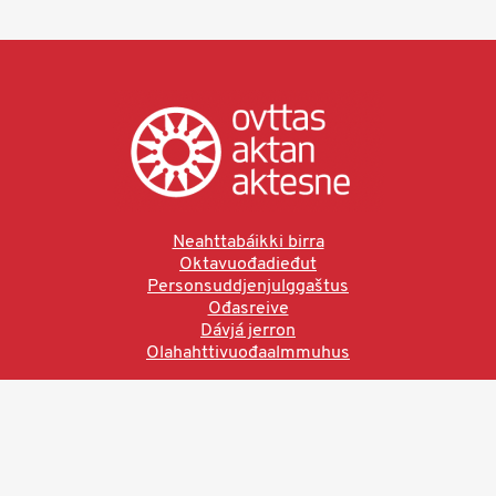
Neahttabáikki birra
Oktavuođadieđut
Personsuddjenjulggaštus
Ođasreive
Dávjá jerron
Olahahttivuođaalmmuhus
Ved å bruke denne siden aksepterer du brukervilkårne.
Les vår personvernerklæring
Ovttas | Aktan | Aktesne
Sámi allaskuvla, Hánnoluohkká 45
OK
N-9520 Guovdageaidnu