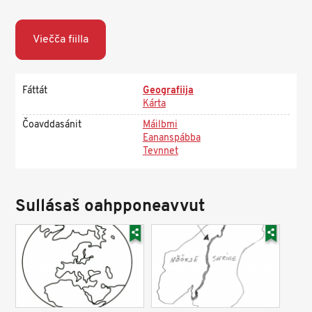
Viečča fiilla
Fáttát
Geografiija
Kárta
Čoavddasánit
Máilbmi
Eananspábba
Tevnnet
Sullásaš oahpponeavvut