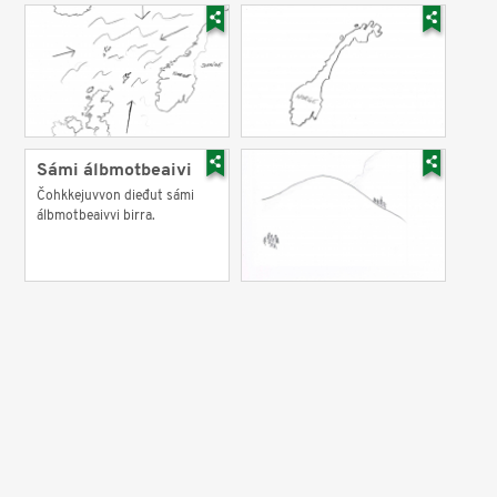
Sámi álbmotbeaivi
Čohkkejuvvon dieđut sámi
álbmotbeaivvi birra.