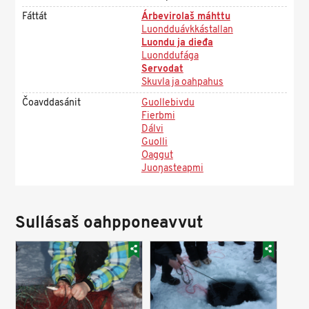
Fáttát
Árbevirolaš máhttu
Luondduávkkástallan
Luondu ja dieđa
Luonddufága
Servodat
Skuvla ja oahpahus
Čoavddasánit
Guollebivdu
Fierbmi
Dálvi
Guolli
Oaggut
Juoŋasteapmi
Sullásaš oahpponeavvut