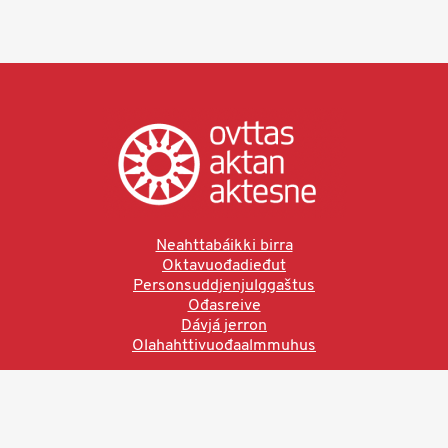
Neahttabáikki birra
Oktavuođadieđut
Personsuddjenjulggaštus
Ođasreive
Dávjá jerron
Olahahttivuođaalmmuhus
Ved å bruke denne siden aksepterer du brukervilkårne.
Les vår personvernerklæring
Ovttas | Aktan | Aktesne
Sámi allaskuvla, Hánnoluohkká 45
OK