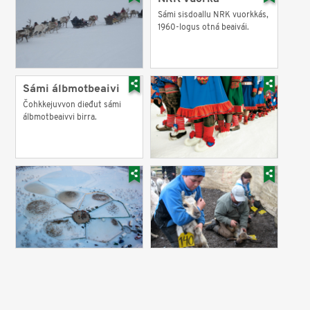
Sámi sisdoallu NRK vuorkkás,
1960-logus otná beaivái.
Sámi álbmotbeaivi
Čohkkejuvvon dieđut sámi
álbmotbeaivvi birra.