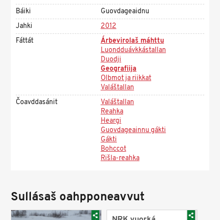
Báiki
Guovdageaidnu
Jahki
2012
Fáttát
Árbevirolaš máhttu
Luondduávkkástallan
Duodji
Geografiija
Olbmot ja riikkat
Valáštallan
Čoavddasánit
Valáštallan
Reahka
Heargi
Guovdageainnu gákti
Gákti
Bohccot
Rišla-reahka
Sullásaš oahpponeavvut
NRK vuorká