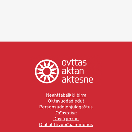
Neahttabáikki birra
Oktavuođadieđut
Personsuddjenjulggaštus
Ođasreive
Dávjá jerron
Olahahttivuođaalmmuhus