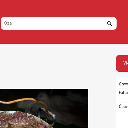
Vi
Govv
Fáttá
Čoav