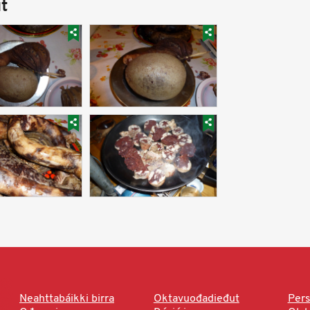
t
Neahttabáikki birra
Oktavuođadieđut
Pers