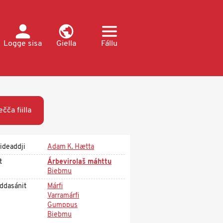
Logge sisa
Giella
Fállu
ečča fiilla
ideaddji
Adam K. Hætta
t
Árbevirolaš máhttu
Biebmu
ddasánit
Márfi
Varramárfi
Gumppus
Biebmu