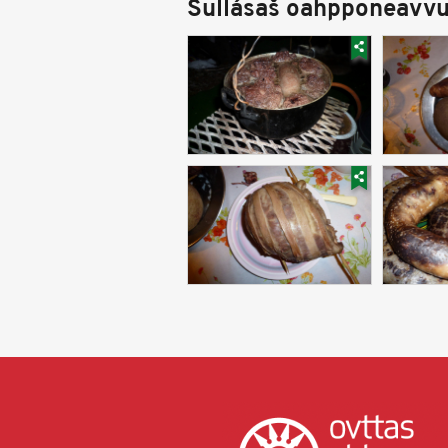
Sullásaš oahpponeavvu