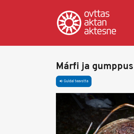
Skip
to
main
content
Márfi ja gumppus
Guldal teavstta
volume_up