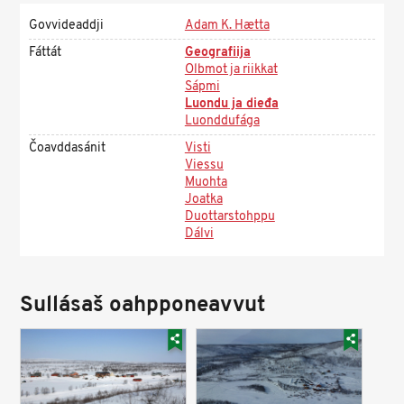
Govvideaddji
Adam K. Hætta
Fáttát
Geografiija
Olbmot ja riikkat
Sápmi
Luondu ja dieđa
Luonddufága
Čoavddasánit
Visti
Viessu
Muohta
Joatka
Duottarstohppu
Dálvi
Sullásaš oahpponeavvut