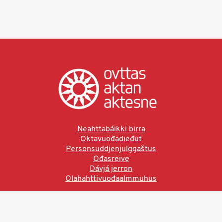
Neahttabáikki birra
Oktavuođadieđut
Personsuddjenjulggaštus
Ođasreive
Dávjá jerron
Olahahttivuođaalmmuhus
Ved å bruke denne siden aksepterer du brukervilkårne.
Les vår personvernerklæring
Ovttas | Aktan | Aktesne