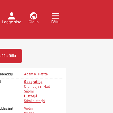
Logge sisa
Giella
Fállu
ečča fiilla
ideaddji
Adam K. Hætta
t
Geografiija
Olbmot ja riikkat
Sápmi
Historjá
Sámi historjá
ddasánit
Viidni