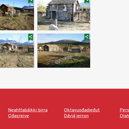
Neahttabáikki birra
Oktavuođadieđut
Pers
Ođasreive
Dávjá jerron
Ola