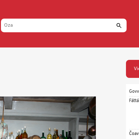
Vi
Govv
Fáttá
Čoav