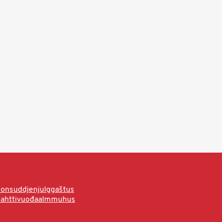
onsuddjenjulggaštus
hahttivuođaalmmuhus