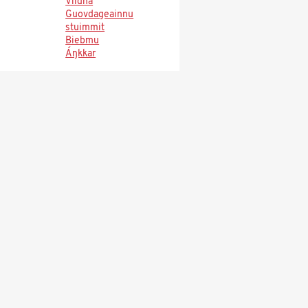
Viidna
Guovdageainnu
stuimmit
Biebmu
Áŋkkar