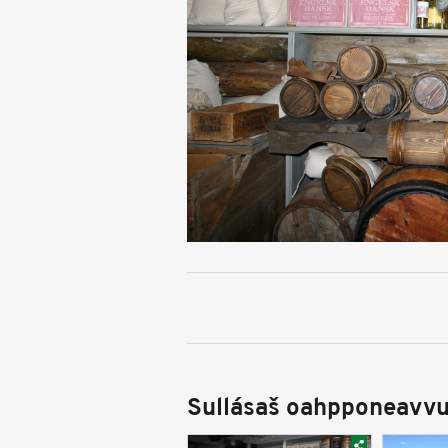
Sullásaš oahpponeavvu