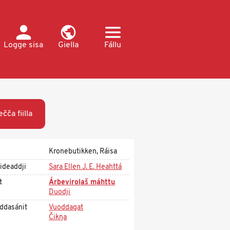
Logge sisa
Giella
Fállu
ečča fiilla
Kronebutikken, Ráisa
ideaddji
Sara Ellen J. E. Heahttá
t
Árbevirolaš máhttu
Duodji
ddasánit
Vuoddagat
Čikŋa