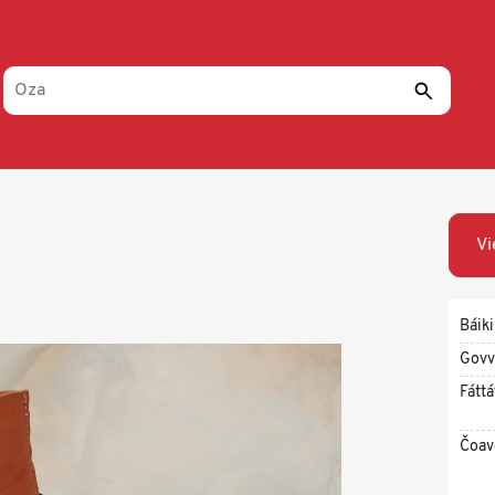
Vi
Báiki
Govv
Fáttá
Čoav