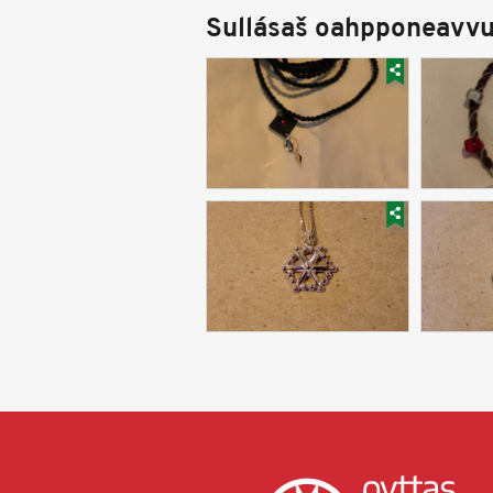
Sullásaš oahpponeavvu