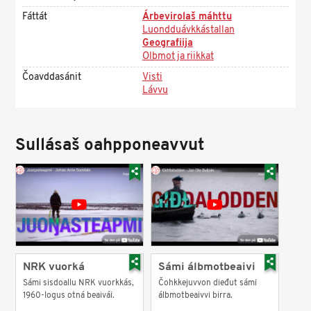
Fáttát
Árbevirolaš máhttu
Luondduávkkástallan
Geografiija
Olbmot ja riikkat
Čoavddasánit
Visti
Lávvu
Sullásaš oahpponeavvut
NRK vuorká
Sámi álbmotbeaivi
Sámi sisdoallu NRK vuorkkás,
Čohkkejuvvon dieđut sámi
1960-logus otná beaivái.
álbmotbeaivvi birra.