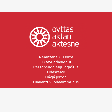
Neahttabáikki birra
Oktavuođadieđut
Personsuddjenjulggaštus
Ođasreive
Dávjá jerron
Olahahttivuođaalmmuhus
Ved å bruke denne siden aksepterer du brukervilkårne.
Les vår personvernerklæring
Ovttas | Aktan | Aktesne
Sámi allaskuvla, Hánnoluohkká 45
OK