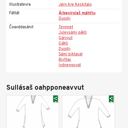
Illustratevra
Jørn Are Keskitalo
Fáttát
Árbevirolaš máhttu
Duodji
Čoavddasánit
Tevnnet
Julevsámi gákti
Gárvvut
Gákti
Duodji
Sámi biktasat
Bivttas
Ivdnengovat
Sullásaš oahpponeavvut