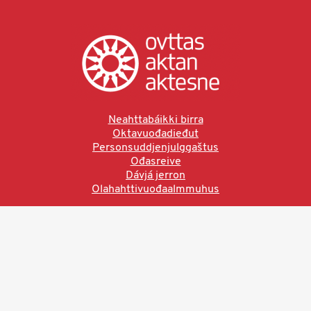
Neahttabáikki birra
Oktavuođadieđut
Personsuddjenjulggaštus
Ođasreive
Dávjá jerron
Olahahttivuođaalmmuhus
Ved å bruke denne siden aksepterer du brukervilkårne.
Les vår personvernerklæring
Ovttas | Aktan | Aktesne
Sámi allaskuvla, Hánnoluohkká 45
OK
N-9520 Guovdageaidnu
© 2025 Sámi allaskuvla