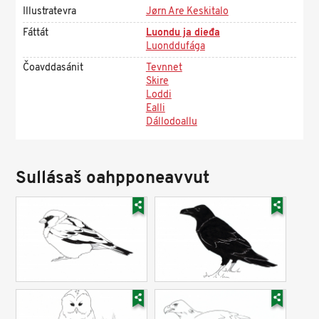
Illustratevra
Jørn Are Keskitalo
Fáttát
Luondu ja dieđa
Luonddufága
Čoavddasánit
Tevnnet
Skire
Loddi
Ealli
Dállodoallu
Sullásaš oahpponeavvut