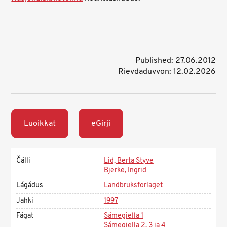
Published: 27.06.2012
Rievdaduvvon: 12.02.2026
Luoikkat
eGirji
Čálli
Lid, Berta Styve
Bjerke, Ingrid
Lágádus
Landbruksforlaget
Jahki
1997
Fágat
Sámegiella 1
Sámegiella 2, 3 ja 4