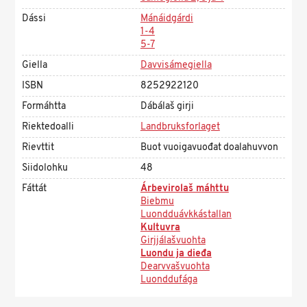
Dássi
Mánáidgárdi
1-4
5-7
Giella
Davvisámegiella
ISBN
8252922120
Formáhtta
Dábálaš girji
Riektedoalli
Landbruksforlaget
Rievttit
Buot vuoigavuođat doalahuvvon
Siidolohku
48
Fáttát
Árbevirolaš máhttu
Biebmu
Luondduávkkástallan
Kultuvra
Girjjálašvuohta
Luondu ja dieđa
Dearvvašvuohta
Luonddufága