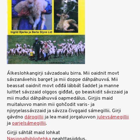
Álkeslohkangirji sávzadoalu birra. Mii oaidnit movt
sávzanávehis barget ja mii doppe dáhpáhuvvá. Mii
beassat oaidnit movt ođđá lábbát šaddet ja manne
luittet sávzzaid olggos giđđat, go beaskidit sávzzaid ja
mii muđui dáhpáhuvvá oapmedálus. Girjjis maid
muitaluvvo manin mii gohčodit varis- ja
njiŋŋelassávzzaid ja sávzza čivggaid sámegillii. Girji
gávdno
dárogillii
ja lea maid jorgaluvvon
julevsámegillii
ja
oarjelsámegillii
.
Girjji sáhtát maid lohkat
Nasjonalbibliotehka
neahttasiiddus.