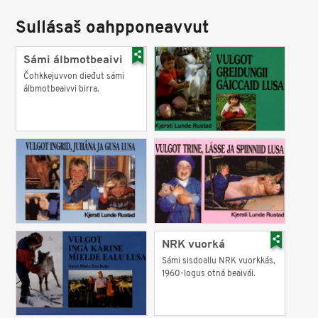
Sullásaš oahpponeavvut
Sámi álbmotbeaivi
Čohkkejuvvon dieđut sámi
álbmotbeaivvi birra.
NRK vuorká
Sámi sisdoallu NRK vuorkkás,
1960-logus otná beaivái.