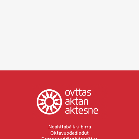
Neahttabáikki birra
Oktavuođadieđut