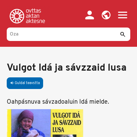
Skip
to
main
content
Vulgot Idá ja sávzzaid lusa
Guldal teavstta
volume_up
Oahpásnuva sávzadoaluin Idá mielde.