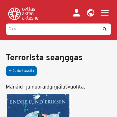
Skip
to
main
content
Terrorista seaŋggas
Guldal teavstta
volume_up
Mánáid- ja nuoraidgirjjálašvuohta.