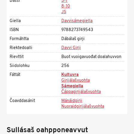
Dássi
5-7
8-10
JS
Giella
Davvisámegiella
ISBN
9788273749543
Formáhtta
Dábálaš girji
Riektedoalli
Davvi Girji
Rievttit
Buot vuoigavuođat doalahuvvon
Siidolohku
256
Fáttát
Kultuvra
Girjjálašvuohta
Sámegiella
Čáppagirjjálašvuohta
Čoavddasánit
Mánáidgirji
Nuoraidgirjjálašvuohta
Sullásaš oahpponeavvut