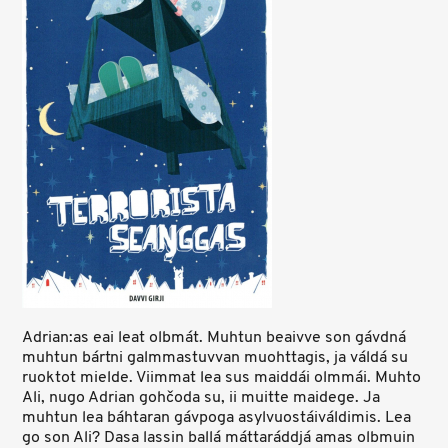
Adrian:as eai leat olbmát. Muhtun beaivve son gávdná
muhtun bártni galmmastuvvan muohttagis, ja váldá su
ruoktot mielde. Viimmat lea sus maiddái olmmái. Muhto
Ali, nugo Adrian gohčoda su, ii muitte maidege. Ja
muhtun lea báhtaran gávpoga asylvuostáiváldimis. Lea
go son Ali? Dasa lassin ballá máttaráddjá amas olbmuin