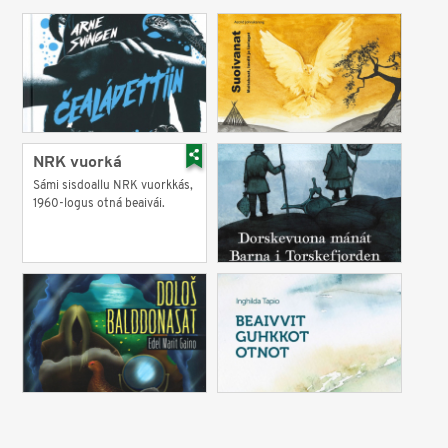
NRK vuorká
Sámi sisdoallu NRK vuorkkás,
1960-logus otná beaivái.