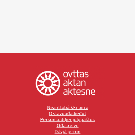
Neahttabáikki birra
Oktavuođadieđut
Personsuddjenjulggaštus
Ođasreive
Dávjá jerron