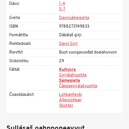
Dássi
1-4
5-7
Giella
Davvisámegiella
ISBN
9788273749833
Formáhtta
Dábálaš girji
Riektedoalli
Davvi Girji
Rievttit
Buot vuoigavuođat doalahuvvon
Siidolohku
29
Fáttát
Kultuvra
Girjjálašvuohta
Sámegiella
Čáppagirjjálašvuohta
Čoavddasánit
Lohkanfieski
Álkeslohkan
Skohter
Sullásaš oahpponeavvut