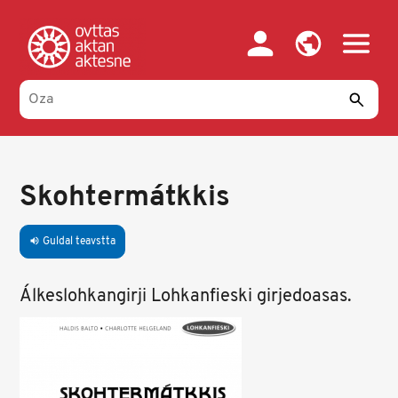
Skip
to
main
content
Skohtermátkkis
Guldal teavstta
volume_up
Álkeslohkangirji Lohkanfieski girjedoasas.