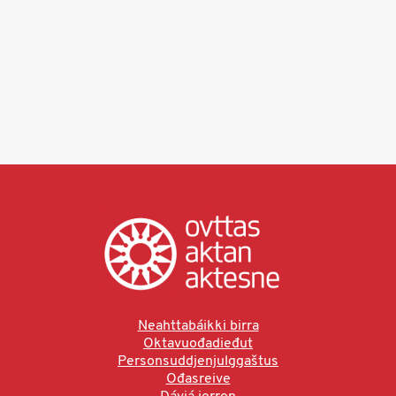
Neahttabáikki birra
Oktavuođadieđut
Personsuddjenjulggaštus
Ođasreive