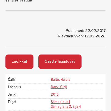
sáhttet vástidit.
Published: 22.02.2017
Rievdaduvvon: 12.02.2026
Luoikkat
Oastte lágádusas
Čálli
Balto, Haldis
Lágádus
Davvi Girji
Jahki
2016
Fágat
Sámegiella 1
Sámegiella 2, 3 ja 4