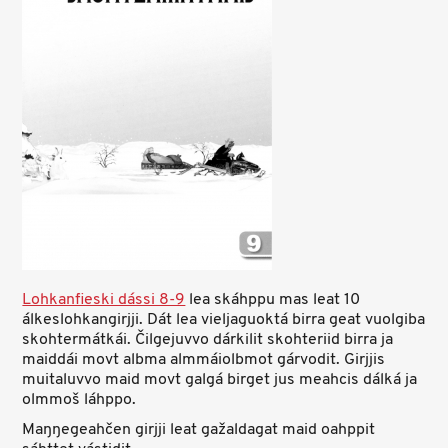
Lohkanfieski dássi 8-9
lea skáhppu mas leat 10
álkeslohkangirjji. Dát lea vieljaguoktá birra geat vuolgiba
skohtermátkái. Čilgejuvvo dárkilit skohteriid birra ja
maiddái movt albma almmáiolbmot gárvodit. Girjjis
muitaluvvo maid movt galgá birget jus meahcis dálká ja
olmmoš láhppo.
Maŋŋegeahčen girjji leat gažaldagat maid oahppit