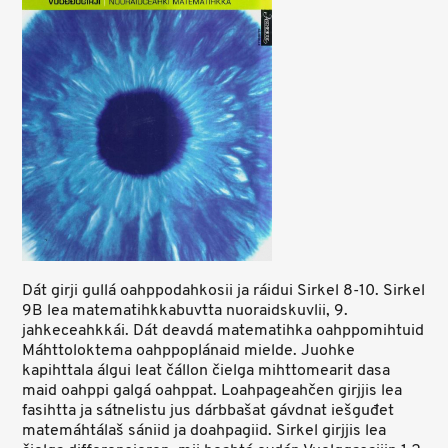
Dát girji gullá oahppodahkosii ja ráidui Sirkel 8-10. Sirkel
9B lea matematihkkabuvtta nuoraidskuvlii, 9.
jahkeceahkkái. Dát deavdá matematihka oahppomihtuid
Máhttoloktema oahppoplánaid mielde. Juohke
kapihttala álgui leat čállon čielga mihttomearit dasa
maid oahppi galgá oahppat. Loahpageahčen girjjis lea
fasihtta ja sátnelistu jus dárbbašat gávdnat iešguđet
matemáhtálaš sániid ja doahpagiid. Sirkel girjjis lea