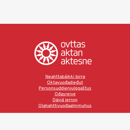
Neahttabáikki birra
Oktavuođadieđut
Personsuddjenjulggaštus
Ođasreive
Dávjá jerron
Olahahttivuođaalmmuhus
Ved å bruke denne siden aksepterer du brukervilkårne.
Les vår personvernerklæring
Ovttas | Aktan | Aktesne