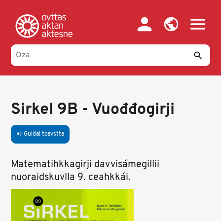
Skip
to
main
content
Sirkel 9B - Vuođđogirji
Guldal teavstta
volume_up
Matematihkkagirji davvisámegillii
nuoraidskuvlla 9. ceahkkái.