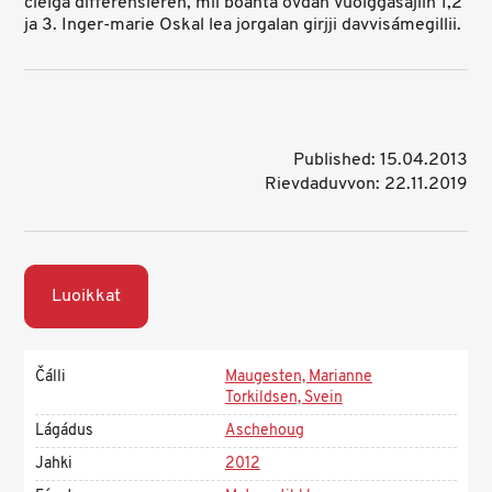
čielga differensieren, mii boahtá ovdán Vuolggasajiin 1,2
ja 3. Inger-marie Oskal lea jorgalan girjji davvisámegillii.
Published: 15.04.2013
Rievdaduvvon: 22.11.2019
Luoikkat
Čálli
Maugesten, Marianne
Torkildsen, Svein
Lágádus
Aschehoug
Jahki
2012