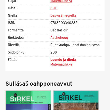
Fágat
Matematihkka
Dássi
8-10
Giella
Davvisámegiella
ISBN
9788203340383
Formáhtta
Dábálaš girji
Riektedoalli
Aschehoug
Rievttit
Buot vuoigavuođat doalahuvvon
Siidolohku
208
Fáttát
Luondu ja dieđa
Matematihkka
Sullásaš oahpponeavvut