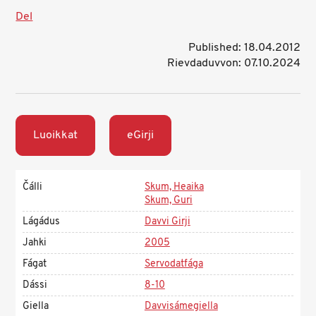
Del
Published: 18.04.2012
Rievdaduvvon: 07.10.2024
Luoikkat
eGirji
Čálli
Skum, Heaika
Skum, Guri
Lágádus
Davvi Girji
Jahki
2005
Fágat
Servodatfága
Dássi
8-10
Giella
Davvisámegiella