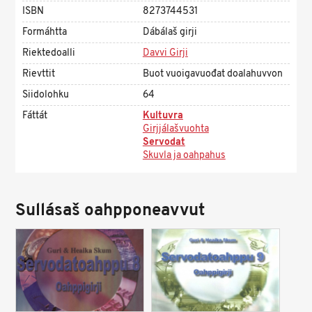
ISBN
8273744531
Formáhtta
Dábálaš girji
Riektedoalli
Davvi Girji
Rievttit
Buot vuoigavuođat doalahuvvon
Siidolohku
64
Fáttát
Kultuvra
Girjjálašvuohta
Servodat
Skuvla ja oahpahus
Sullásaš oahpponeavvut