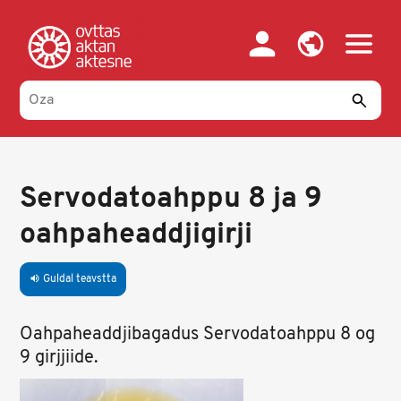
Skip
to
main
content
Servodatoahppu 8 ja 9
oahpaheaddjigirji
Guldal teavstta
volume_up
Oahpaheaddjibagadus Servodatoahppu 8 og
9 girjjiide.