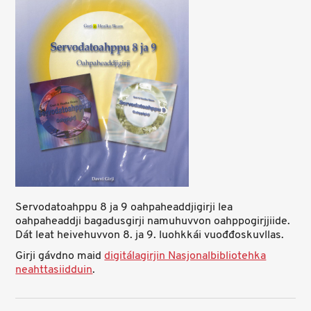
Servodatoahppu 8 ja 9 oahpaheaddjigirji lea
oahpaheaddji bagadusgirji namuhuvvon oahppogirjjiide.
Dát leat heivehuvvon 8. ja 9. luohkkái vuođđoskuvllas.
Girji gávdno maid
digitálagirjin Nasjonalbibliotehka
neahttasiidduin
.