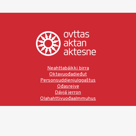
Neahttabáikki birra
Oktavuođadieđut
Personsuddjenjulggaštus
Ođasreive
Dávjá jerron
Olahahttivuođaalmmuhus
Ved å bruke denne siden aksepterer du brukervilkårne.
Les vår personvernerklæring
Ovttas | Aktan | Aktesne
Sámi allaskuvla, Hánnoluohkká 45
OK
N-9520 Guovdageaidnu