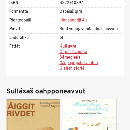
ISBN
8272740397
Formáhtta
Dábálaš girji
Riektedoalli
Jårgalæddji Å.s
Rievttit
Buot vuoigavuođat doalahuvvon
Siidolohku
61
Fáttát
Kultuvra
Girjjálašvuohta
Sámegiella
Čáppagirjjálašvuohta
Giellahistorjá
Sullásaš oahpponeavvut