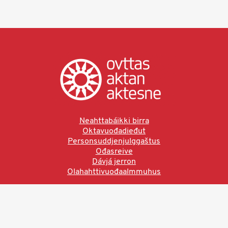
Neahttabáikki birra
Oktavuođadieđut
Personsuddjenjulggaštus
Ođasreive
Dávjá jerron
Olahahttivuođaalmmuhus
Ved å bruke denne siden aksepterer du brukervilkårne.
Les vår personvernerklæring
Ovttas | Aktan | Aktesne
Sámi allaskuvla, Hánnoluohkká 45
OK