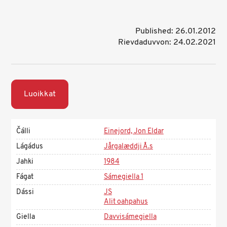
Published: 26.01.2012
Rievdaduvvon: 24.02.2021
Luoikkat
Čálli
Einejord, Jon Eldar
Lágádus
Jårgalæddji Å.s
Jahki
1984
Fágat
Sámegiella 1
Dássi
JS
Alit oahpahus
Giella
Davvisámegiella