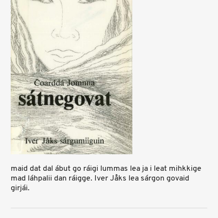
maid dat dal ábut go ráigi lummas lea ja i leat mihkkige
mad láhpalii dan ráigge. Iver Jåks lea sárgon govaid
girjái.