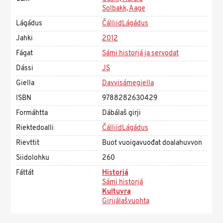
Solbakk, Aage
Lágádus
ČálliidLágádus
Jahki
2012
Fágat
Sámi historjá ja servodat
Dássi
JS
Giella
Davvisámegiella
ISBN
9788282630429
Formáhtta
Dábálaš girji
Riektedoalli
ČálliidLágádus
Rievttit
Buot vuoigavuođat doalahuvvon
Siidolohku
260
Fáttát
Historjá
Sámi historjá
Kultuvra
Girjjálašvuohta