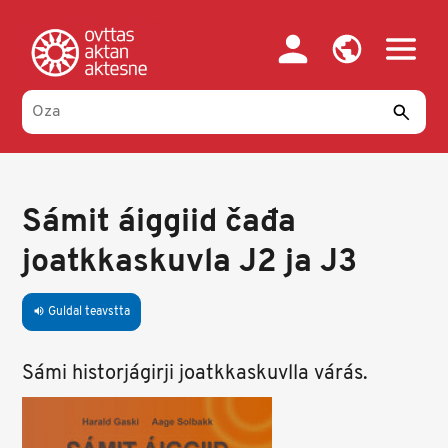
Skip
to
main
content
Sámit áiggiid čađa
joatkkaskuvla J2 ja J3
Guldal teavstta
volume_up
Sámi historjágirji joatkkaskuvlla várás.