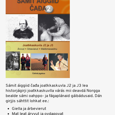
Sámit áiggiid čađa joatkkaskuvla J2 ja J3 lea
historjágirji joatkkaskuvlla várás mii deavdá Norgga
bealde sámi oahppo- ja fágaplánaid gáibádusaid. Dán
girjjis sáhttit lohkat ee.:
Giella ja árbevierut
Mat leat árvvut ja ovdagovat