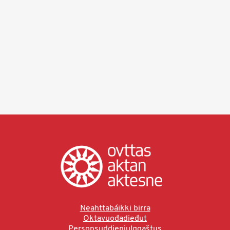
Neahttabáikki birra
Oktavuođadieđut
Personsuddjenjulggaštus