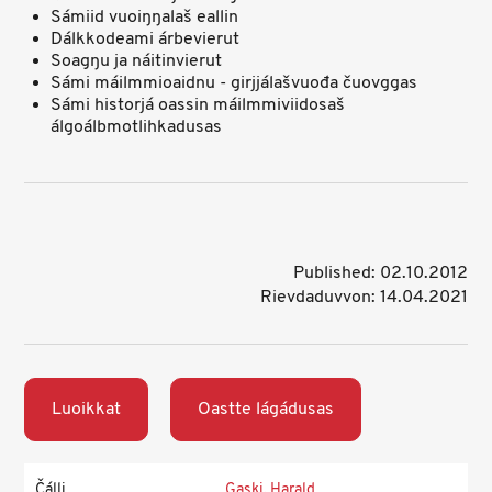
Sámiid vuoiŋŋalaš eallin
Dálkkodeami árbevierut
Soagŋu ja náitinvierut
Sámi máilmmioaidnu - girjjálašvuođa čuovggas
Sámi historjá oassin máilmmiviidosaš
álgoálbmotlihkadusas
Published: 02.10.2012
Rievdaduvvon: 14.04.2021
Luoikkat
Oastte lágádusas
Čálli
Gaski, Harald