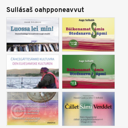
Sullásaš oahpponeavvut