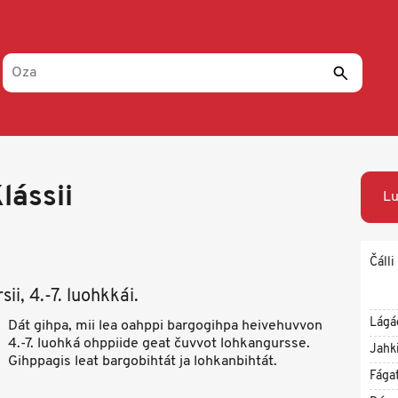
lássii
Lu
Čálli
i, 4.-7. luohkkái.
Lágá
Dát gihpa, mii lea oahppi bargogihpa heivehuvvon
4.-7. luohká ohppiide geat čuvvot lohkangursse.
Jahk
Gihppagis leat bargobihtát ja lohkanbihtát.
Fága