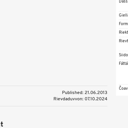
Dáss
Giell
Form
Riekt
Rievt
Siid
Fáttá
Čoav
Published: 21.06.2013
Rievdaduvvon: 07.10.2024
t