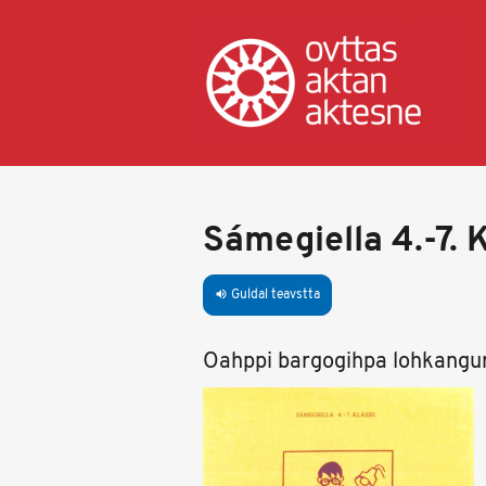
Skip
to
main
content
Sámegiella 4.-7. K
Guldal teavstta
volume_up
Oahppi bargogihpa lohkangursi