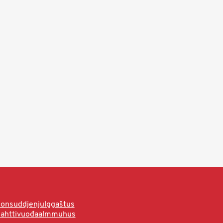
onsuddjenjulggaštus
hahttivuođaalmmuhus