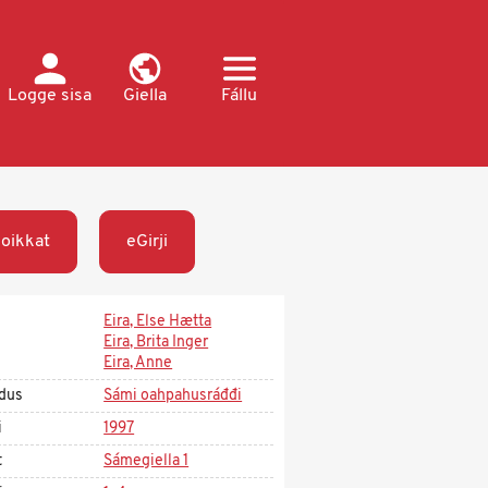
Logge sisa
Giella
Fállu
oikkat
eGirji
Eira, Else Hætta
Eira, Brita Inger
Eira, Anne
dus
Sámi oahpahusráđđi
i
1997
t
Sámegiella 1