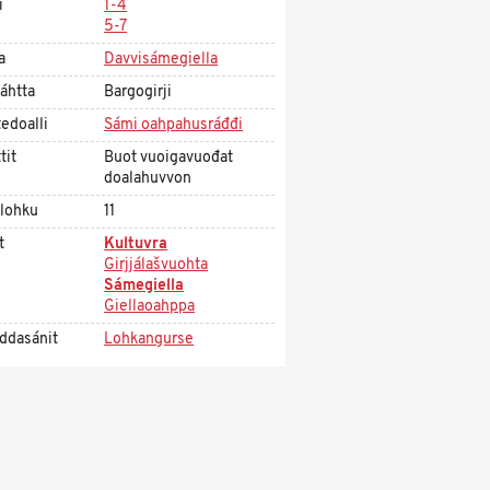
i
1-4
5-7
a
Davvisámegiella
áhtta
Bargogirji
edoalli
Sámi oahpahusráđđi
tit
Buot vuoigavuođat
doalahuvvon
olohku
11
t
Kultuvra
Girjjálašvuohta
Sámegiella
Giellaoahppa
ddasánit
Lohkangurse