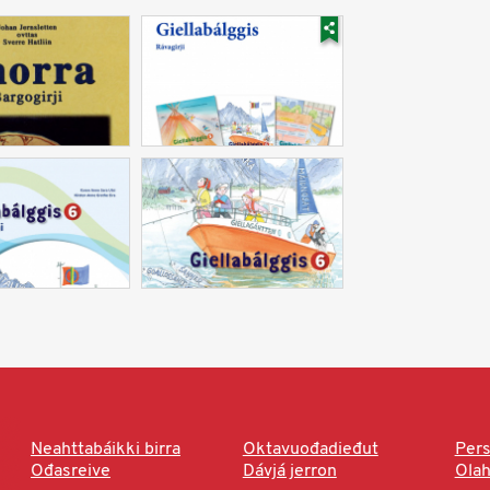
Neahttabáikki birra
Oktavuođadieđut
Pers
Ođasreive
Dávjá jerron
Ola